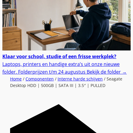
Klaar voor school, studie of een frisse werkplek?
Laptops, printers en handige extra’s uit onze nieuwe
folder.
Folderprijzen t/m 24 augustus
Bekijk de folder
→
Home
/
Componenten
/
Interne harde schijven
/ Seagate
Desktop HDD | 500GB | SATA III | 3.5″ | PULLED