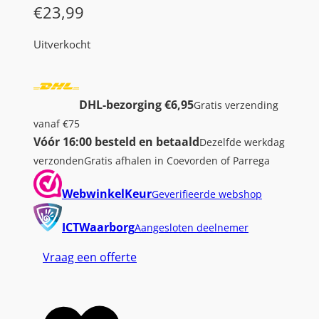
€
23,99
Uitverkocht
DHL-bezorging €6,95
Gratis verzending
vanaf €75
Vóór 16:00 besteld en betaald
Dezelfde werkdag
verzonden
Gratis afhalen in Coevorden of Parrega
WebwinkelKeur
Geverifieerde webshop
ICTWaarborg
Aangesloten deelnemer
Vraag een offerte