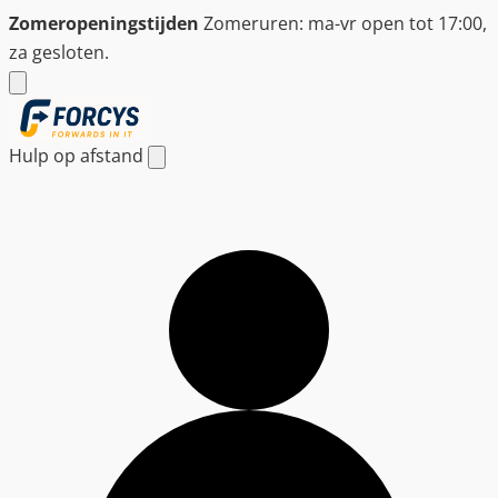
Ga
Zomeropeningstijden
Zomeruren: ma-vr open tot 17:00,
naar
za gesloten.
de
inhoud
Hulp op afstand