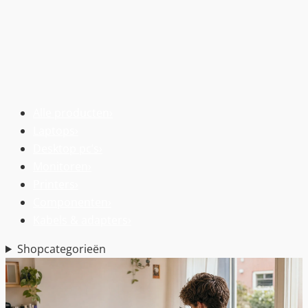
Alle producten
›
Laptops
›
Desktop pc’s
›
Monitoren
›
Printers
›
Componenten
›
Kabels & adapters
›
Shopcategorieën