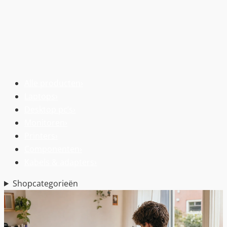
Alle producten
›
Laptops
›
Desktop pc’s
›
Monitoren
›
Printers
›
Componenten
›
Kabels & adapters
›
Shopcategorieën