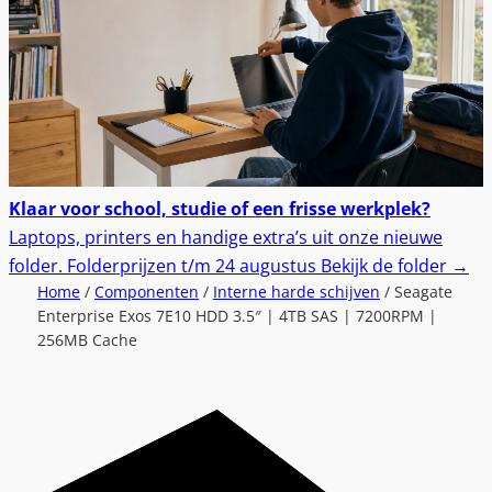
Klaar voor school, studie of een frisse werkplek?
Laptops, printers en handige extra’s uit onze nieuwe
folder.
Folderprijzen t/m 24 augustus
Bekijk de folder
→
Home
/
Componenten
/
Interne harde schijven
/ Seagate
Enterprise Exos 7E10 HDD 3.5″ | 4TB SAS | 7200RPM |
256MB Cache