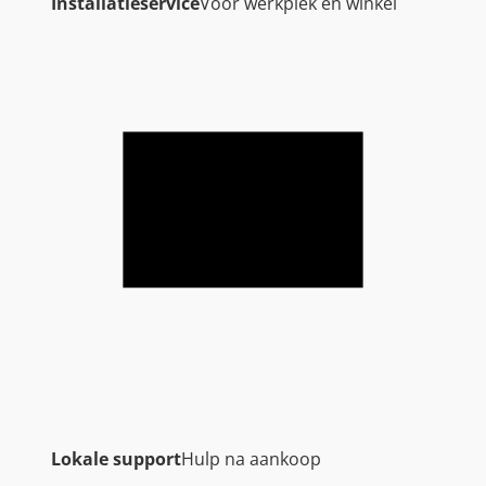
Installatieservice
Voor werkplek en winkel
Lokale support
Hulp na aankoop