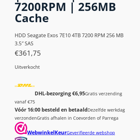
7200RPM | 256MB
Cache
HDD Seagate Exos 7E10 4TB 7200 RPM 256 MB
3.5″ SAS
€
361,75
Uitverkocht
DHL-bezorging €6,95
Gratis verzending
vanaf €75
Vóór 16:00 besteld en betaald
Dezelfde werkdag
verzonden
Gratis afhalen in Coevorden of Parrega
WebwinkelKeur
Geverifieerde webshop