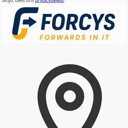
altijd. Lees ons
privacybeleid
.