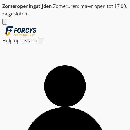
Ga
Zomeropeningstijden
Zomeruren: ma-vr open tot 17:00,
naar
za gesloten.
de
inhoud
Hulp op afstand