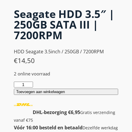
Seagate HDD 3.5″ |
250GB SATA III |
7200RPM
HDD Seagate 3.5inch / 250GB / 7200RPM
€
14,50
2 online voorraad
S
e
Toevoegen aan winkelwagen
a
g
DHL-bezorging €6,95
Gratis verzending
a
vanaf €75
t
Vóór 16:00 besteld en betaald
Dezelfde werkdag
e