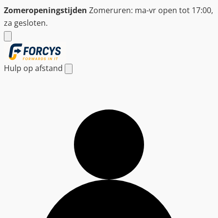
Ga
Zomeropeningstijden
Zomeruren: ma-vr open tot 17:00,
naar
za gesloten.
de
inhoud
Hulp op afstand