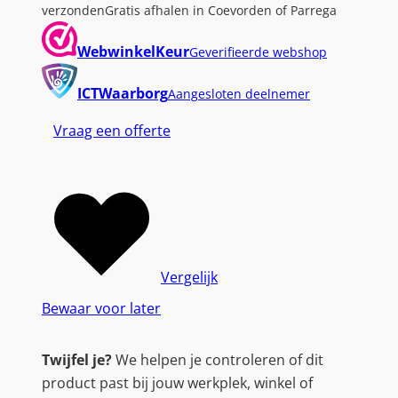
verzonden
Gratis afhalen in Coevorden of Parrega
H
D
WebwinkelKeur
Geverifieerde webshop
D
3
ICTWaarborg
Aangesloten deelnemer
.
Vraag een offerte
5
"
|
2
5
0
G
Vergelijk
B
Bewaar voor later
S
A
Twijfel je?
We helpen je controleren of dit
T
product past bij jouw werkplek, winkel of
A