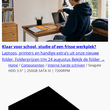
Klaar voor school, studie of een frisse werkplek?
Laptops, printers en handige extra’s uit onze nieuwe
folder.
Folderprijzen t/m 24 augustus
Bekijk de folder
→
Home
/
Componenten
/
Interne harde schijven
/ Seagate
HDD 3.5″ | 250GB SATA III | 7200RPM