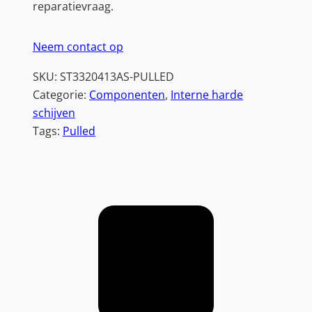
reparatievraag.
I
I
Neem contact op
I
|
SKU:
ST3320413AS-PULLED
7
Categorie:
Componenten
, 
Interne harde
2
schijven
0
Tags:
Pulled
0
R
P
M
a
a
n
t
a
l