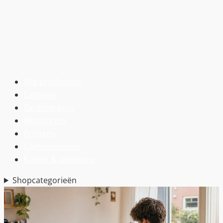
Alle producten
›
Laptops
›
Desktop pc’s
›
Monitoren
›
Printers
›
Componenten
›
Kabels & adapters
›
Shopcategorieën