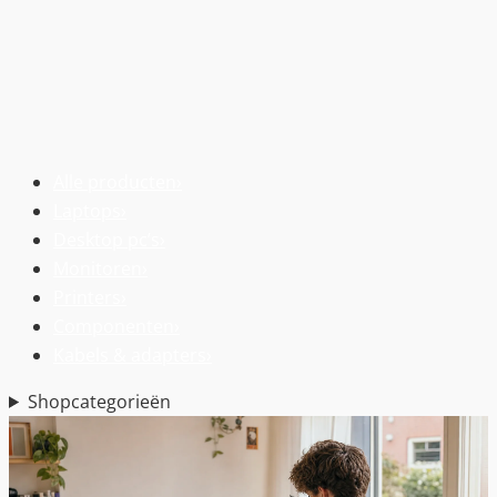
Alle producten
›
Laptops
›
Desktop pc’s
›
Monitoren
›
Printers
›
Componenten
›
Kabels & adapters
›
Shopcategorieën