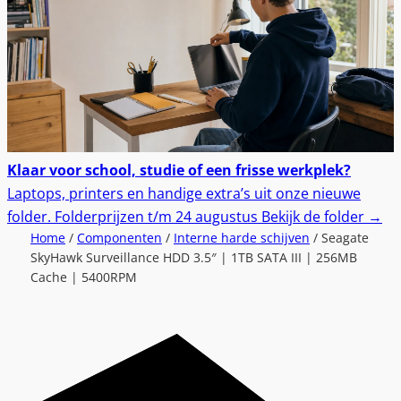
Klaar voor school, studie of een frisse werkplek?
Laptops, printers en handige extra’s uit onze nieuwe
folder.
Folderprijzen t/m 24 augustus
Bekijk de folder
→
Home
/
Componenten
/
Interne harde schijven
/ Seagate
SkyHawk Surveillance HDD 3.5″ | 1TB SATA III | 256MB
Cache | 5400RPM