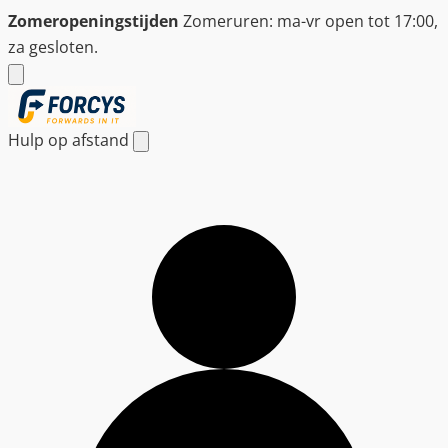
Ga
Zomeropeningstijden
Zomeruren: ma-vr open tot 17:00,
naar
za gesloten.
de
inhoud
Hulp op afstand