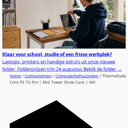
Klaar voor school, studie of een frisse werkplek?
Laptops, printers en handige extra’s uit onze nieuwe
folder.
Folderprijzen t/m 24 augustus
Bekijk de folder
→
Home
/
Componenten
/
Computerbehuizingen
/ Thermaltake
Core P3 TG Pro | Mid Tower Show Case | Wit