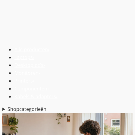
Alle producten
›
Laptops
›
Desktop pc’s
›
Monitoren
›
Printers
›
Componenten
›
Kabels & adapters
›
Shopcategorieën