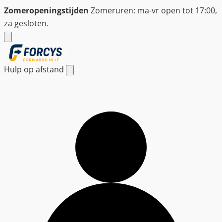
Ga
Zomeropeningstijden
Zomeruren: ma-vr open tot 17:00,
naar
za gesloten.
de
inhoud
Hulp op afstand