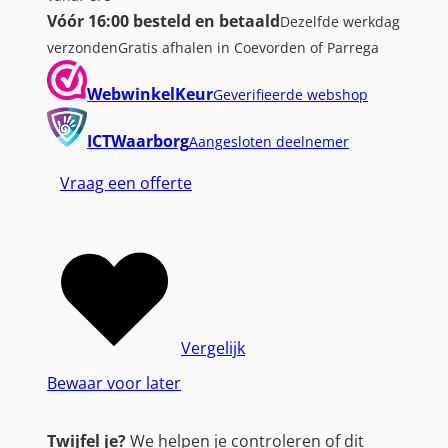
Vóór 16:00 besteld en betaald
Dezelfde werkdag
verzonden
Gratis afhalen in Coevorden of Parrega
WebwinkelKeur
Geverifieerde webshop
ICTWaarborg
Aangesloten deelnemer
Vraag een offerte
Vergelijk
Bewaar voor later
Twijfel je?
We helpen je controleren of dit