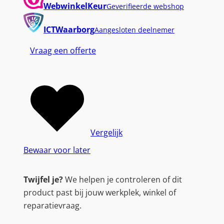
WebwinkelKeur
Geverifieerde webshop
a
k
ICTWaarborg
Aangesloten deelnemer
e
V
Vraag een offerte
i
e
w
1
7
0
Vergelijk
T
Bewaar voor later
G
A
Twijfel je?
We helpen je controleren of dit
R
product past bij jouw werkplek, winkel of
G
reparatievraag.
B
S