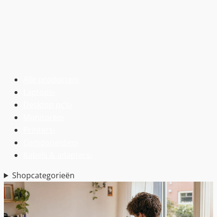
Alle producten
›
Laptops
›
Desktop pc’s
›
Monitoren
›
Printers
›
Componenten
›
Kabels & adapters
›
Shopcategorieën