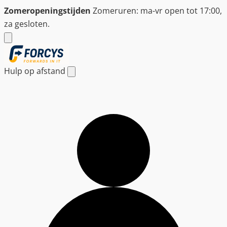
Ga
Zomeropeningstijden
Zomeruren: ma-vr open tot 17:00,
naar
za gesloten.
de
inhoud
Hulp op afstand