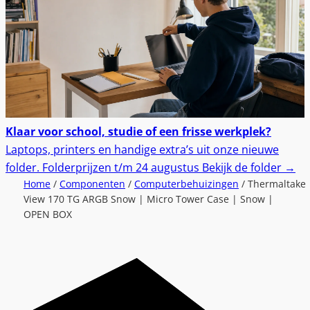
Klaar voor school, studie of een frisse werkplek?
Laptops, printers en handige extra’s uit onze nieuwe
folder.
Folderprijzen t/m 24 augustus
Bekijk de folder
→
Home
/
Componenten
/
Computerbehuizingen
/ Thermaltake
View 170 TG ARGB Snow | Micro Tower Case | Snow |
OPEN BOX