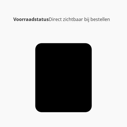
t
a
l
Voorraadstatus
Direct zichtbaar bij bestellen