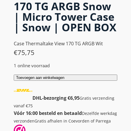
170 TG ARGB Snow
| Micro Tower Case
| Snow | OPEN BOX
Case Thermaltake View 170 TG ARGB Wit
€
75,75
1 online voorraad
T
Toevoegen aan winkelwagen
h
e
DHL-bezorging €6,95
Gratis verzending
r
vanaf €75
m
Vóór 16:00 besteld en betaald
Dezelfde werkdag
a
verzonden
Gratis afhalen in Coevorden of Parrega
l
t