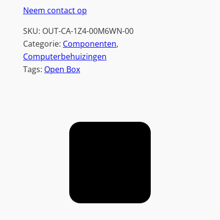
n
Neem contact op
o
SKU:
OUT-CA-1Z4-00M6WN-00
w
Categorie:
Componenten
, 
|
Computerbehuizingen
M
Tags:
Open Box
i
c
r
o
T
o
w
e
r
C
a
s