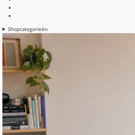
Componenten
›
Kabels & adapters
›
Shopcategorieën