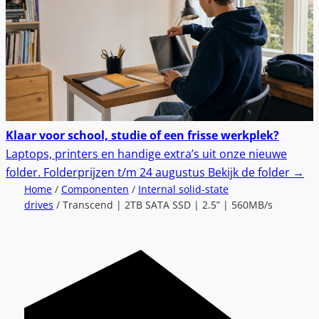
Klaar voor school, studie of een frisse werkplek?
Laptops, printers en handige extra’s uit onze nieuwe
folder.
Folderprijzen t/m 24 augustus
Bekijk de folder
→
Home
/
Componenten
/
Internal solid-state
drives
/ Transcend | 2TB SATA SSD | 2.5” | 560MB/s