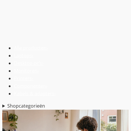
Alle producten
›
Laptops
›
Desktop pc’s
›
Monitoren
›
Printers
›
Componenten
›
Kabels & adapters
›
Shopcategorieën