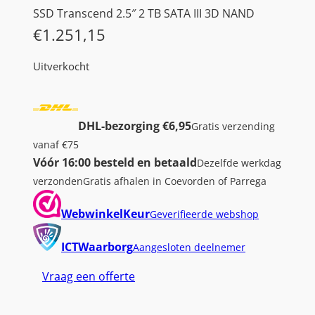
SSD Transcend 2.5″ 2 TB SATA III 3D NAND
€
1.251,15
Uitverkocht
DHL-bezorging €6,95
Gratis verzending
vanaf €75
Vóór 16:00 besteld en betaald
Dezelfde werkdag
verzonden
Gratis afhalen in Coevorden of Parrega
WebwinkelKeur
Geverifieerde webshop
ICTWaarborg
Aangesloten deelnemer
Vraag een offerte