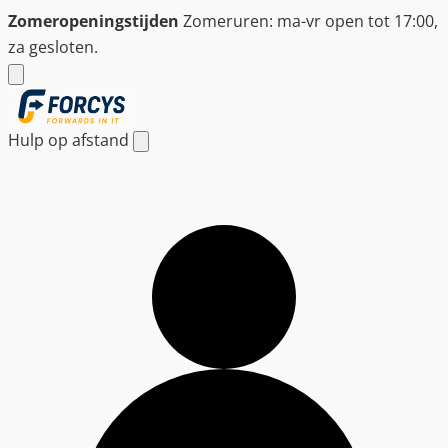
Ga
Zomeropeningstijden
Zomeruren: ma-vr open tot 17:00,
naar
za gesloten.
de
inhoud
Hulp op afstand