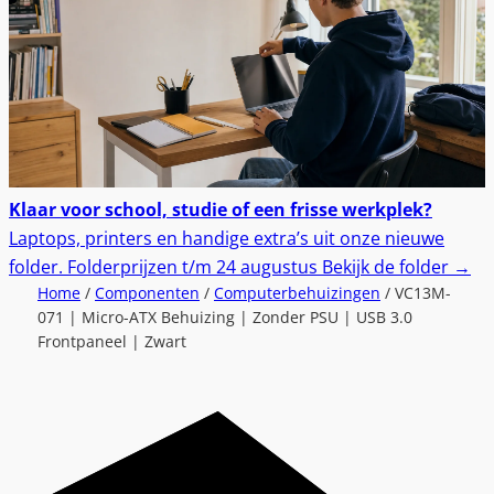
Klaar voor school, studie of een frisse werkplek?
Laptops, printers en handige extra’s uit onze nieuwe
folder.
Folderprijzen t/m 24 augustus
Bekijk de folder
→
Home
/
Componenten
/
Computerbehuizingen
/ VC13M-
071 | Micro-ATX Behuizing | Zonder PSU | USB 3.0
Frontpaneel | Zwart