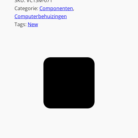
SKU:
VC13M-071
Categorie:
Componenten
, 
Computerbehuizingen
Tags:
New