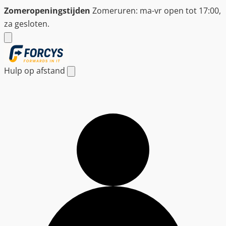
Ga
Zomeropeningstijden
Zomeruren: ma-vr open tot 17:00,
naar
za gesloten.
de
inhoud
Hulp op afstand