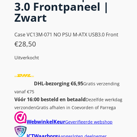
3.0 Frontpaneel |
Zwart
Case VC13M-071 NO PSU M-ATX USB3.0 Front
€
28,50
Uitverkocht
DHL-bezorging €6,95
Gratis verzending
vanaf €75
Vóór 16:00 besteld en betaald
Dezelfde werkdag
verzonden
Gratis afhalen in Coevorden of Parrega
WebwinkelKeur
Geverifieerde webshop
ICTWaarborg
Aangesloten deelnemer