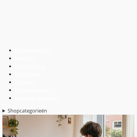
Alle producten
›
Laptops
›
Desktop pc’s
›
Monitoren
›
Printers
›
Componenten
›
Kabels & adapters
›
Shopcategorieën