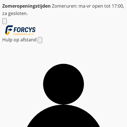
Ga
Zomeropeningstijden
Zomeruren: ma-vr open tot 17:00,
naar
za gesloten.
de
inhoud
Hulp op afstand