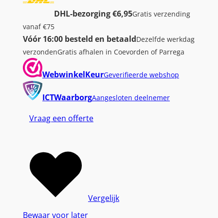
DHL-bezorging €6,95
Gratis verzending
vanaf €75
Vóór 16:00 besteld en betaald
Dezelfde werkdag
verzonden
Gratis afhalen in Coevorden of Parrega
WebwinkelKeur
Geverifieerde webshop
ICTWaarborg
Aangesloten deelnemer
Vraag een offerte
Vergelijk
Bewaar voor later