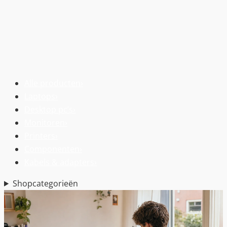
Alle producten
›
Laptops
›
Desktop pc’s
›
Monitoren
›
Printers
›
Componenten
›
Kabels & adapters
›
Shopcategorieën