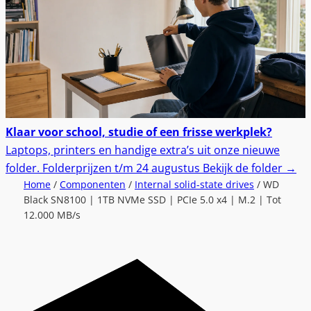
Klaar voor school, studie of een frisse werkplek?
Laptops, printers en handige extra’s uit onze nieuwe
folder.
Folderprijzen t/m 24 augustus
Bekijk de folder
→
Home
/
Componenten
/
Internal solid-state drives
/ WD
Black SN8100 | 1TB NVMe SSD | PCIe 5.0 x4 | M.2 | Tot
12.000 MB/s