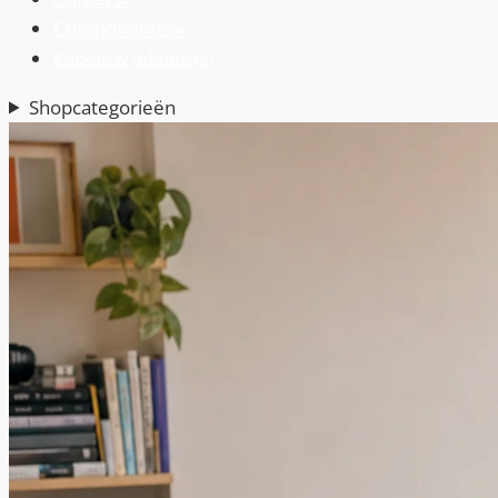
Componenten
›
Kabels & adapters
›
Shopcategorieën