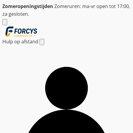
Ga
Zomeropeningstijden
Zomeruren: ma-vr open tot 17:00,
naar
za gesloten.
de
inhoud
Hulp op afstand