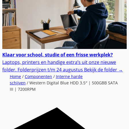
Klaar voor school, studie of een frisse werkplek?
Laptops, printers en handige extra’s uit onze nieuwe
folder.
Folderprijzen t/m 24 augustus
Bekijk de folder
→
Home
/
Componenten
/
Interne harde
schijven
/ Western Digital Blue HDD 3.5″ | 500GBB SATA
III | 7200RPM