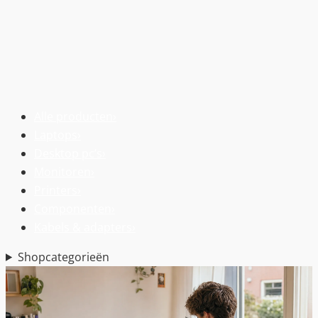
Alle producten
›
Laptops
›
Desktop pc’s
›
Monitoren
›
Printers
›
Componenten
›
Kabels & adapters
›
Shopcategorieën