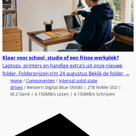
Klaar voor school, studie of een frisse werkplek?
Laptops, printers en handige extra’s uit onze nieuwe
folder.
Folderprijzen t/m 24 augustus
Bekijk de folder
→
Home
/
Componenten
/
Internal solid-state
drives
/ Western Digital Blue SN580 | 2TB NVMe SSD |
M.2 Gen4 | 4.150MB/s Lezen | 4.150MB/s Schrijven