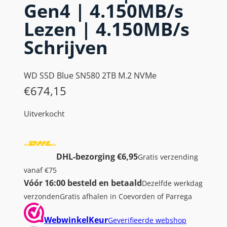
Gen4 | 4.150MB/s
Lezen | 4.150MB/s
Schrijven
WD SSD Blue SN580 2TB M.2 NVMe
€
674,15
Uitverkocht
DHL-bezorging €6,95
Gratis verzending
vanaf €75
Vóór 16:00 besteld en betaald
Dezelfde werkdag
verzonden
Gratis afhalen in Coevorden of Parrega
WebwinkelKeur
Geverifieerde webshop