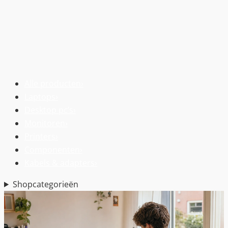
Alle producten
›
Laptops
›
Desktop pc’s
›
Monitoren
›
Printers
›
Componenten
›
Kabels & adapters
›
Shopcategorieën