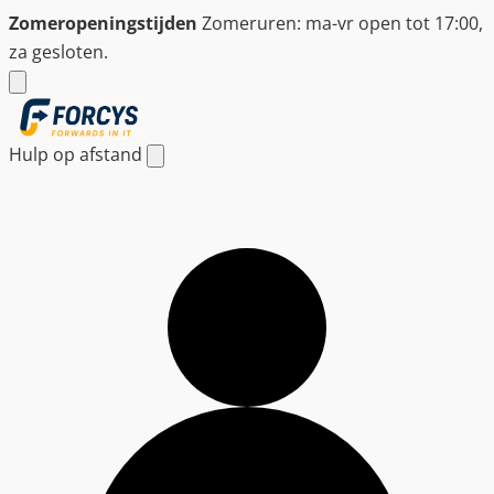
Ga
Zomeropeningstijden
Zomeruren: ma-vr open tot 17:00,
naar
za gesloten.
de
inhoud
Hulp op afstand