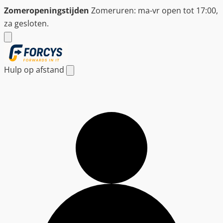
Ga
Zomeropeningstijden
Zomeruren: ma-vr open tot 17:00,
naar
za gesloten.
de
inhoud
Hulp op afstand