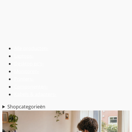
Alle producten
›
Laptops
›
Desktop pc’s
›
Monitoren
›
Printers
›
Componenten
›
Kabels & adapters
›
Shopcategorieën