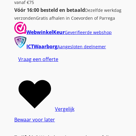
vanaf €75
Vóór 16:00 besteld en betaald
Dezelfde werkdag
verzonden
Gratis afhalen in Coevorden of Parrega
WebwinkelKeur
Geverifieerde webshop
ICTWaarborg
Aangesloten deelnemer
Vraag een offerte
Vergelijk
Bewaar voor later