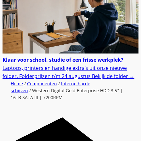
Klaar voor school, studie of een frisse werkplek?
Laptops, printers en handige extra’s uit onze nieuwe
folder.
Folderprijzen t/m 24 augustus
Bekijk de folder
→
Home
/
Componenten
/
Interne harde
schijven
/ Western Digital Gold Enterprise HDD 3.5″ |
16TB SATA III | 7200RPM