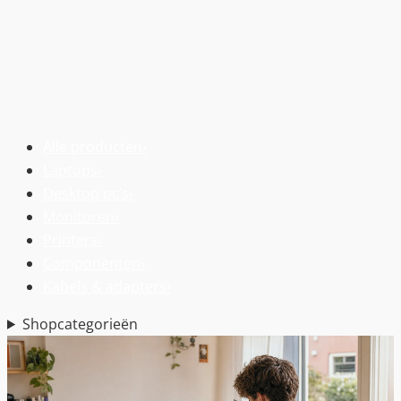
Alle producten
›
Laptops
›
Desktop pc’s
›
Monitoren
›
Printers
›
Componenten
›
Kabels & adapters
›
Shopcategorieën