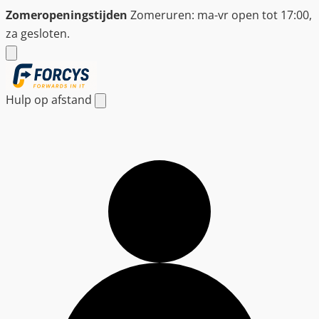
Ga
Zomeropeningstijden
Zomeruren: ma-vr open tot 17:00,
naar
za gesloten.
de
inhoud
Hulp op afstand