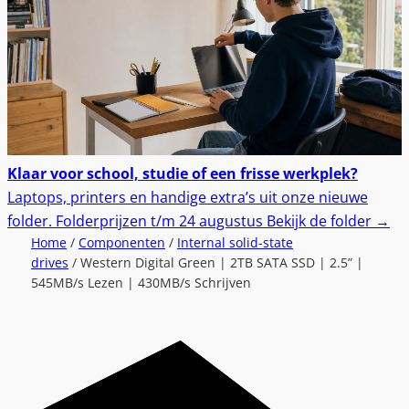
Klaar voor school, studie of een frisse werkplek?
Laptops, printers en handige extra’s uit onze nieuwe
folder.
Folderprijzen t/m 24 augustus
Bekijk de folder
→
Home
/
Componenten
/
Internal solid-state
drives
/ Western Digital Green | 2TB SATA SSD | 2.5” |
545MB/s Lezen | 430MB/s Schrijven