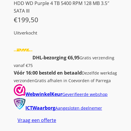
HDD WD Purple 4 TB 5400 RPM 128 MB 3.5″
SATA III
€
199,50
Uitverkocht
DHL-bezorging €6,95
Gratis verzending
vanaf €75
Vóór 16:00 besteld en betaald
Dezelfde werkdag
verzonden
Gratis afhalen in Coevorden of Parrega
WebwinkelKeur
Geverifieerde webshop
ICTWaarborg
Aangesloten deelnemer
Vraag een offerte