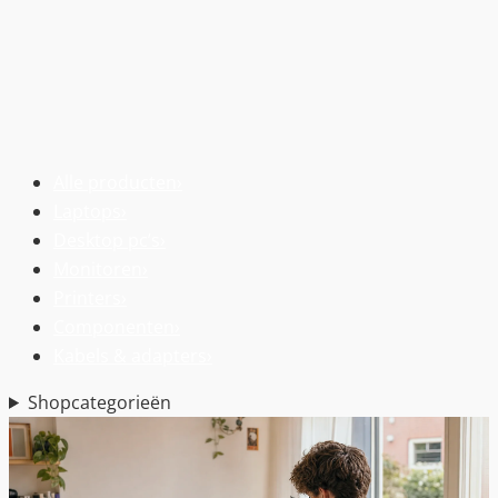
Alle producten
›
Laptops
›
Desktop pc’s
›
Monitoren
›
Printers
›
Componenten
›
Kabels & adapters
›
Shopcategorieën