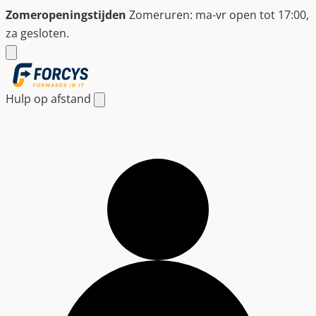
Ga
Zomeropeningstijden
Zomeruren: ma-vr open tot 17:00,
naar
za gesloten.
de
inhoud
Hulp op afstand