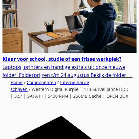
Klaar voor school, studie of een frisse werkplek?
Laptops, printers en handige extra’s uit onze nieuwe
folder.
Folderprijzen t/m 24 augustus
Bekijk de folder
→
Home
/
Componenten
/
Interne harde
schijven
/ Western Digital Purple | 4TB Surveillance HDD
| 3.5″ | SATA III | 5400 RPM | 256MB Cache | OPEN BOX