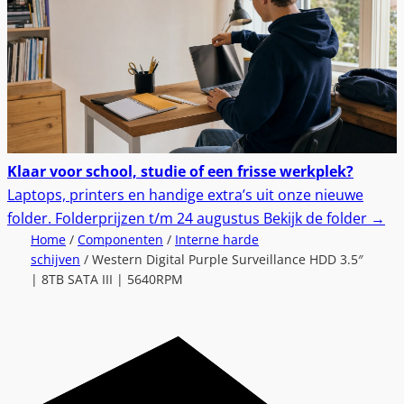
Klaar voor school, studie of een frisse werkplek?
Laptops, printers en handige extra’s uit onze nieuwe
folder.
Folderprijzen t/m 24 augustus
Bekijk de folder
→
Home
/
Componenten
/
Interne harde
schijven
/ Western Digital Purple Surveillance HDD 3.5″
| 8TB SATA III | 5640RPM