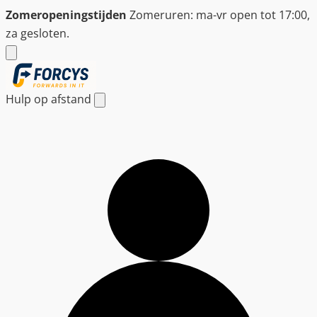
Ga
Zomeropeningstijden
Zomeruren: ma-vr open tot 17:00,
naar
za gesloten.
de
inhoud
Hulp op afstand