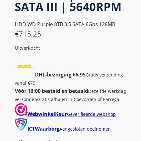
SATA III | 5640RPM
HDD WD Purple 8TB 3.5 SATA 6Gbs 128MB
€
715,25
Uitverkocht
DHL-bezorging €6,95
Gratis verzending
vanaf €75
Vóór 16:00 besteld en betaald
Dezelfde werkdag
verzonden
Gratis afhalen in Coevorden of Parrega
WebwinkelKeur
Geverifieerde webshop
ICTWaarborg
Aangesloten deelnemer