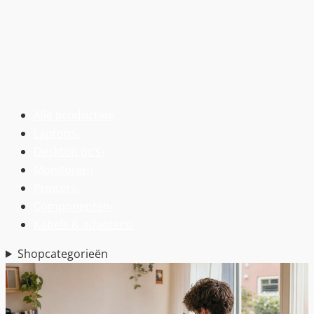
Alle producten
›
Laptops
›
Desktop pc’s
›
Monitoren
›
Printers
›
Componenten
›
Kabels & adapters
›
Shopcategorieën