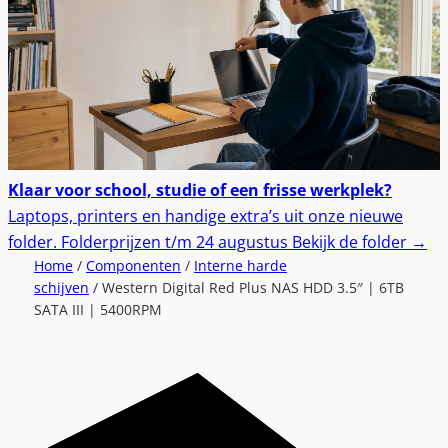
Klaar voor school, studie of een frisse werkplek?
Laptops, printers en handige extra’s uit onze nieuwe
folder.
Folderprijzen t/m 24 augustus
Bekijk de folder
→
Home
/
Componenten
/
Interne harde
schijven
/ Western Digital Red Plus NAS HDD 3.5″ | 6TB
SATA III | 5400RPM