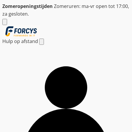
Ga
Zomeropeningstijden
Zomeruren: ma-vr open tot 17:00,
naar
za gesloten.
de
inhoud
Hulp op afstand