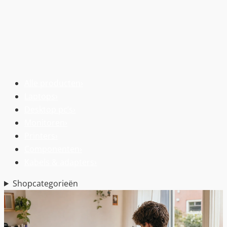
Alle producten
›
Laptops
›
Desktop pc’s
›
Monitoren
›
Printers
›
Componenten
›
Kabels & adapters
›
Shopcategorieën