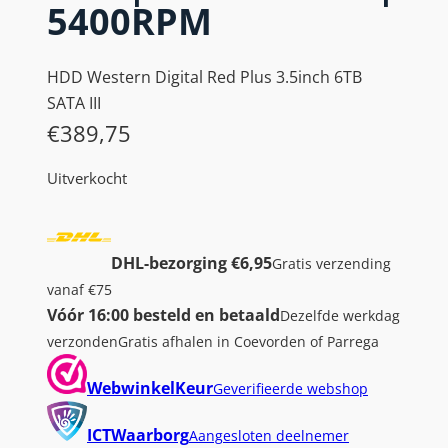
5400RPM
HDD Western Digital Red Plus 3.5inch 6TB
SATA III
€
389,75
Uitverkocht
DHL-bezorging €6,95
Gratis verzending
vanaf €75
Vóór 16:00 besteld en betaald
Dezelfde werkdag
verzonden
Gratis afhalen in Coevorden of Parrega
WebwinkelKeur
Geverifieerde webshop
ICTWaarborg
Aangesloten deelnemer