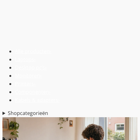
Alle producten
›
Laptops
›
Desktop pc’s
›
Monitoren
›
Printers
›
Componenten
›
Kabels & adapters
›
Shopcategorieën