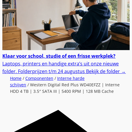
Klaar voor school, studie of een frisse werkplek?
Laptops, printers en handige extra’s uit onze nieuwe
folder.
Folderprijzen t/m 24 augustus
Bekijk de folder
→
Home
/
Componenten
/
Interne harde
schijven
/ Western Digital Red Plus WD40EFZZ | Interne
HDD 4 TB | 3.5″ SATA III | 5400 RPM | 128 MB Cache