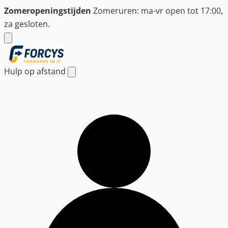
Ga
Zomeropeningstijden
Zomeruren: ma-vr open tot 17:00,
naar
za gesloten.
de
inhoud
Hulp op afstand