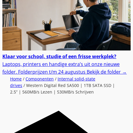
Klaar voor school, studie of een frisse werkplek?
Laptops, printers en handige extra’s uit onze nieuwe
folder.
Folderprijzen t/m 24 augustus
Bekijk de folder
→
Home
/
Componenten
/
Internal solid-state
drives
/ Western Digital Red SA500 | 1TB SATA SSD |
2.5” | 560MB/s Lezen | 530MB/s Schrijven