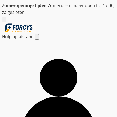
Ga
Zomeropeningstijden
Zomeruren: ma-vr open tot 17:00,
naar
za gesloten.
de
inhoud
Hulp op afstand