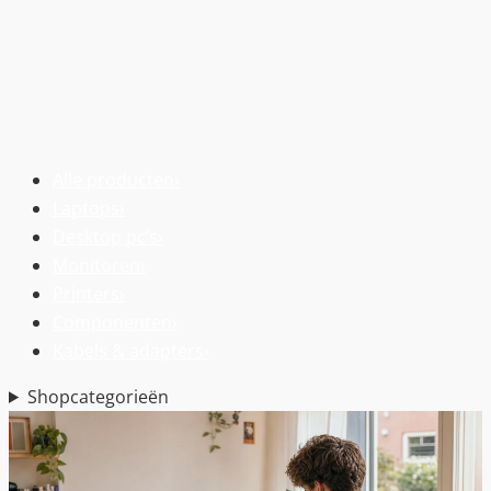
Alle producten
›
Laptops
›
Desktop pc’s
›
Monitoren
›
Printers
›
Componenten
›
Kabels & adapters
›
Shopcategorieën