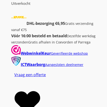
Uitverkocht
DHL-bezorging €6,95
Gratis verzending
vanaf €75
Vóór 16:00 besteld en betaald
Dezelfde werkdag
verzonden
Gratis afhalen in Coevorden of Parrega
WebwinkelKeur
Geverifieerde webshop
ICTWaarborg
Aangesloten deelnemer
Vraag een offerte