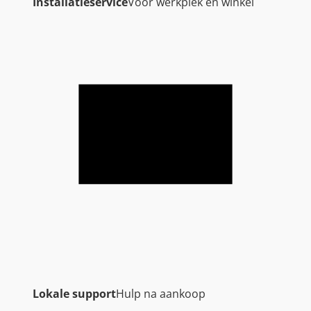
Installatieservice
Voor werkplek en winkel
Lokale support
Hulp na aankoop