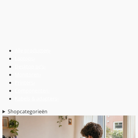
Alle producten
›
Laptops
›
Desktop pc’s
›
Monitoren
›
Printers
›
Componenten
›
Kabels & adapters
›
Shopcategorieën