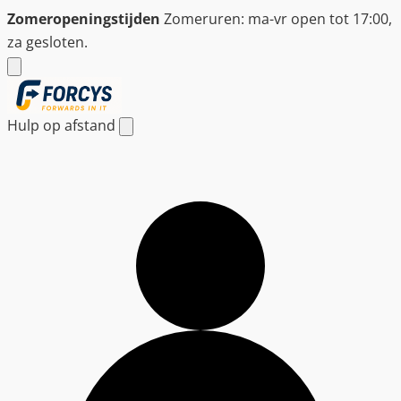
Ga
Zomeropeningstijden
Zomeruren: ma-vr open tot 17:00,
naar
za gesloten.
de
inhoud
Hulp op afstand