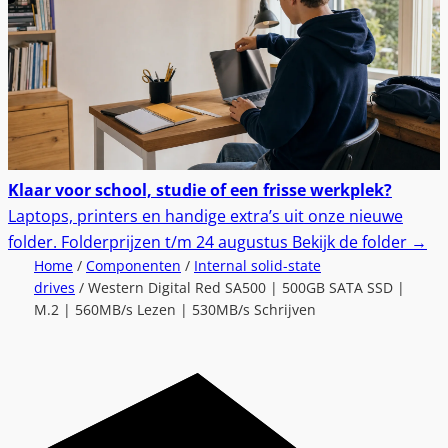
Klaar voor school, studie of een frisse werkplek?
Laptops, printers en handige extra’s uit onze nieuwe
folder.
Folderprijzen t/m 24 augustus
Bekijk de folder
→
Home
/
Componenten
/
Internal solid-state
drives
/ Western Digital Red SA500 | 500GB SATA SSD |
M.2 | 560MB/s Lezen | 530MB/s Schrijven