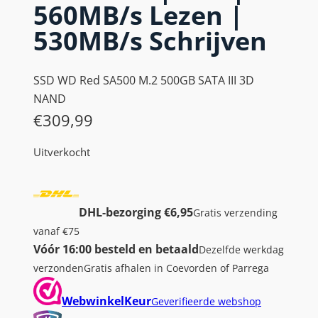
560MB/s Lezen |
530MB/s Schrijven
SSD WD Red SA500 M.2 500GB SATA III 3D
NAND
€
309,99
Uitverkocht
DHL-bezorging €6,95
Gratis verzending
vanaf €75
Vóór 16:00 besteld en betaald
Dezelfde werkdag
verzonden
Gratis afhalen in Coevorden of Parrega
WebwinkelKeur
Geverifieerde webshop