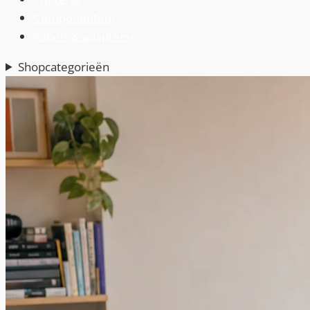
Componenten
›
Kabels & adapters
›
Shopcategorieën