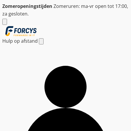
Ga
Zomeropeningstijden
Zomeruren: ma-vr open tot 17:00,
naar
za gesloten.
de
inhoud
Hulp op afstand