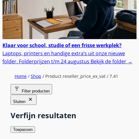
Klaar voor school, studie of een frisse werkplek?
Laptops, printers en handige extra’s uit onze nieuwe
folder.
Folderprijzen t/m 24 augustus
Bekijk de folder
→
Home
/
Shop
/ Product reseller_price_ex_vat / 7.41
Filter producten
Sluiten
Verfijn resultaten
Toepassen