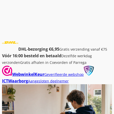
DHL-bezorging €6,95
Gratis verzending vanaf €75
Vóór 16:00 besteld en betaald
Dezelfde werkdag
verzonden
Gratis afhalen in Coevorden of Parrega
WebwinkelKeur
Geverifieerde webshop
ICTWaarborg
Aangesloten deelnemer