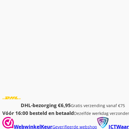
DHL-bezorging €6,95
Gratis verzending vanaf €75
Vóór 16:00 besteld en betaald
Dezelfde werkdag verzonde
WebwinkelKeur
ICTWaar
Geverifieerde webshop