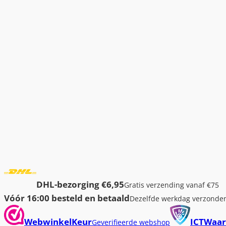
DHL-bezorging €6,95
Gratis verzending vanaf €75
Vóór 16:00 besteld en betaald
Dezelfde werkdag verzonde
WebwinkelKeur
ICTWaar
Geverifieerde webshop