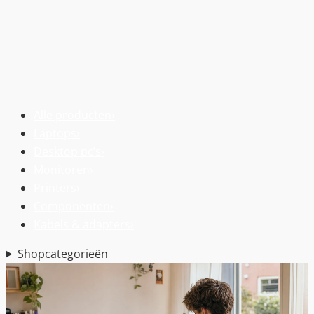
Alle producten
›
Laptops
›
Desktop pc’s
›
Monitoren
›
Printers
›
Componenten
›
Kabels & adapters
›
Shopcategorieën