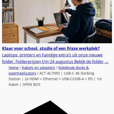
Klaar voor school, studie of een frisse werkplek?
Laptops, printers en handige extra’s uit onze nieuwe
folder.
Folderprijzen t/m 24 augustus
Bekijk de folder
→
Home
/
Kabels en adapters
/
Notebook docks &
poortreplicators
/ ACT AC7093 | USB-C 4K Docking
Station | 2x HDMI + Ethernet + USB-C/USB-A + PD | 1m
Kabel | OPEN BOX