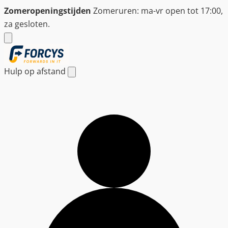
Ga
Zomeropeningstijden
Zomeruren: ma-vr open tot 17:00,
naar
za gesloten.
de
inhoud
Hulp op afstand