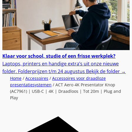
Klaar voor school, studie of een frisse werkplek?
Laptops, printers en handige extra’s uit onze nieuwe
folder.
Folderprijzen t/m 24 augustus
Bekijk de folder
→
Home
/
Accessoires
/
Accessoires voor draadloze
presentatiesystemen
/ ACT Aero 4K Presentator Knop
(AC7961) | USB-C | 4K | Draadloos | Tot 20m | Plug and
Play