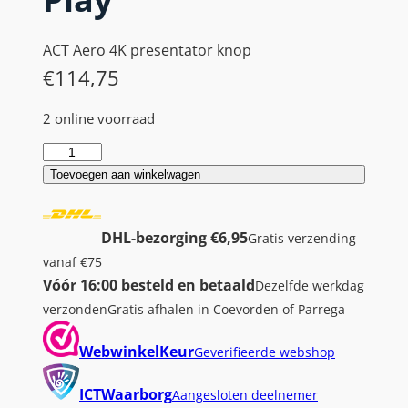
ACT Aero 4K presentator knop
€
114,75
2 online voorraad
A
C
Toevoegen aan winkelwagen
T
A
DHL-bezorging €6,95
Gratis verzending
e
vanaf €75
r
Vóór 16:00 besteld en betaald
Dezelfde werkdag
o
verzonden
Gratis afhalen in Coevorden of Parrega
4
K
WebwinkelKeur
Geverifieerde webshop
P
r
ICTWaarborg
Aangesloten deelnemer