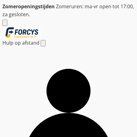
Ga
Zomeropeningstijden
Zomeruren: ma-vr open tot 17:00,
naar
za gesloten.
de
inhoud
Hulp op afstand