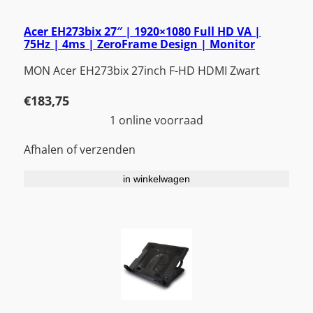
Acer EH273bix 27″ | 1920×1080 Full HD VA |
75Hz | 4ms | ZeroFrame Design | Monitor
MON Acer EH273bix 27inch F-HD HDMI Zwart
€
183,75
1 online voorraad
Afhalen of verzenden
in winkelwagen