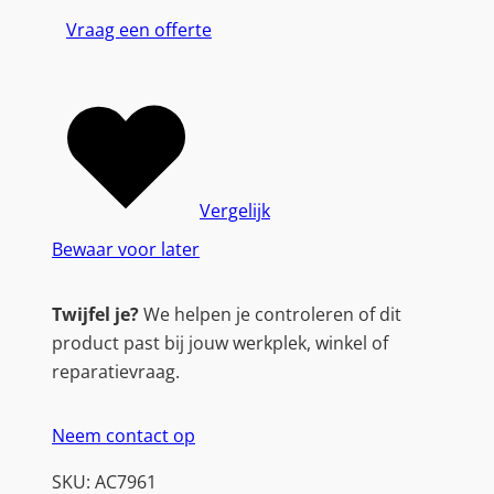
e
Vraag een offerte
s
e
n
t
a
t
o
Vergelijk
r
Bewaar voor later
K
n
Twijfel je?
We helpen je controleren of dit
o
product past bij jouw werkplek, winkel of
p
reparatievraag.
(
A
Neem contact op
C
7
SKU:
AC7961