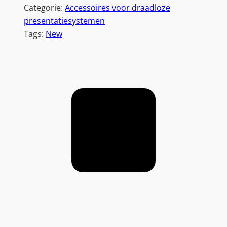
9
Categorie:
Accessoires voor draadloze
6
presentatiesystemen
1
Tags:
New
)
|
U
S
B
-
C
|
4
K
|
D
r
a
a