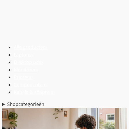
Alle producten
›
Laptops
›
Desktop pc’s
›
Monitoren
›
Printers
›
Componenten
›
Kabels & adapters
›
Shopcategorieën