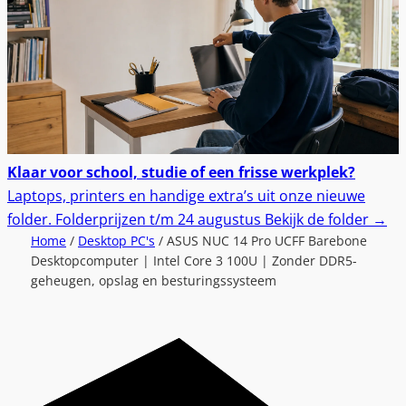
Klaar voor school, studie of een frisse werkplek?
Laptops, printers en handige extra’s uit onze nieuwe
folder.
Folderprijzen t/m 24 augustus
Bekijk de folder
→
Home
/
Desktop PC's
/ ASUS NUC 14 Pro UCFF Barebone
Desktopcomputer | Intel Core 3 100U | Zonder DDR5-
geheugen, opslag en besturingssysteem