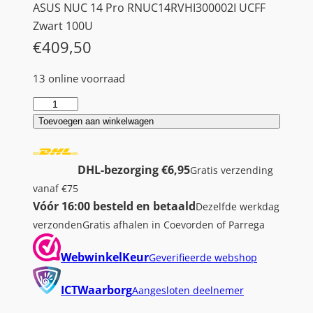
ASUS NUC 14 Pro RNUC14RVHI300002I UCFF
Zwart 100U
€
409,50
13 online voorraad
A
S
Toevoegen aan winkelwagen
U
S
DHL-bezorging €6,95
Gratis verzending
N
vanaf €75
U
Vóór 16:00 besteld en betaald
Dezelfde werkdag
C
verzonden
Gratis afhalen in Coevorden of Parrega
1
4
WebwinkelKeur
Geverifieerde webshop
P
r
ICTWaarborg
Aangesloten deelnemer
o