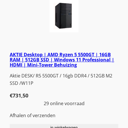
AKTIE Desktop | AMD Ryzen 5 5500GT | 16GB
RAM | 512GB SSD | Windows 11 Professional |
HDMI | Mini-Tower Behuizing
Aktie DESK/ R5 5500GT / 16gb DDR4 / 512GB M2
SSD /W11P
€
731,50
29 online voorraad
Afhalen of verzenden
in winkelwagen