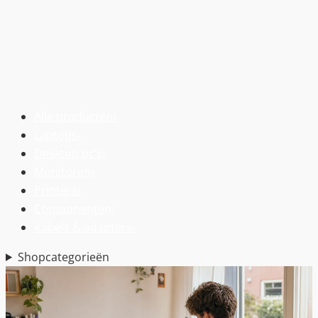
Alle producten
›
Laptops
›
Desktop pc’s
›
Monitoren
›
Printers
›
Componenten
›
Kabels & adapters
›
Shopcategorieën