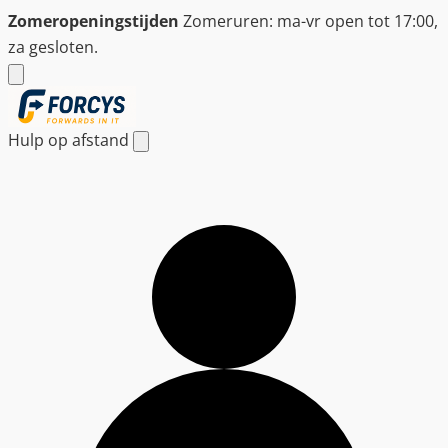
Ga
Zomeropeningstijden
Zomeruren: ma-vr open tot 17:00,
naar
za gesloten.
de
inhoud
Hulp op afstand