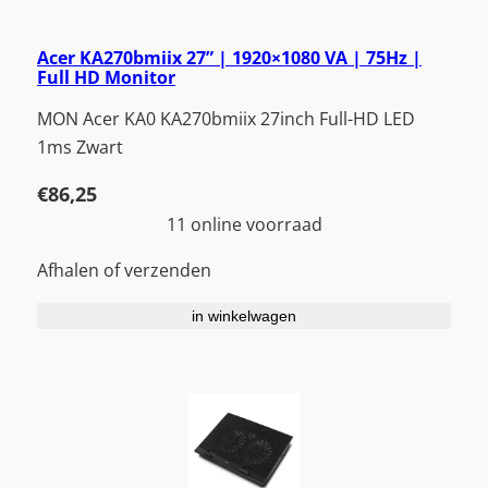
Acer KA270bmiix 27” | 1920×1080 VA | 75Hz |
Full HD Monitor
MON Acer KA0 KA270bmiix 27inch Full-HD LED
1ms Zwart
€
86,25
11 online voorraad
Afhalen of verzenden
in winkelwagen