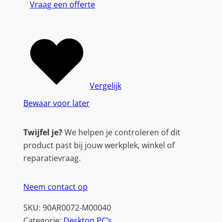
Vraag een offerte
U
C
F
F
B
a
r
Vergelijk
e
Bewaar voor later
b
o
Twijfel je?
We helpen je controleren of dit
n
product past bij jouw werkplek, winkel of
e
reparatievraag.
D
e
Neem contact op
s
k
SKU:
90AR0072-M00040
t
Categorie:
Desktop PC’s