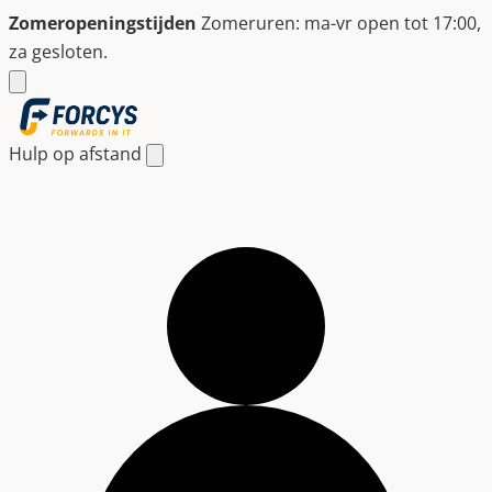
Ga
Zomeropeningstijden
Zomeruren: ma-vr open tot 17:00,
naar
za gesloten.
de
inhoud
Hulp op afstand