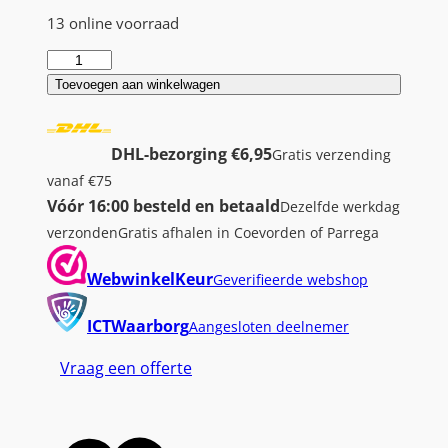
13 online voorraad
A
C
Toevoegen aan winkelwagen
T
n
DHL-bezorging €6,95
Gratis verzending
e
vanaf €75
t
Vóór 16:00 besteld en betaald
Dezelfde werkdag
w
verzonden
Gratis afhalen in Coevorden of Parrega
e
r
WebwinkelKeur
Geverifieerde webshop
k
k
ICTWaarborg
Aangesloten deelnemer
a
Vraag een offerte
b
e
l