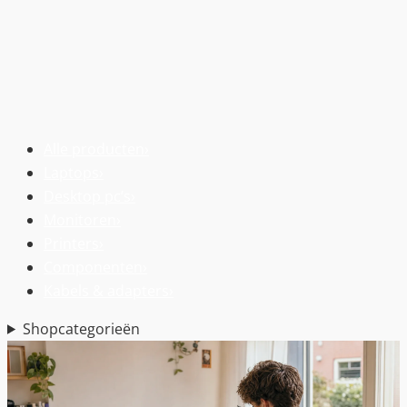
Alle producten
›
Laptops
›
Desktop pc’s
›
Monitoren
›
Printers
›
Componenten
›
Kabels & adapters
›
Shopcategorieën