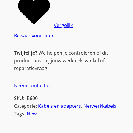
|
C
a
t
Vergelijk
5
Bewaar voor later
e
|
Twijfel je?
We helpen je controleren of dit
U
product past bij jouw werkplek, winkel of
/
reparatievraag.
U
T
Neem contact op
P
(
SKU:
IB6001
U
Categorie:
Kabels en adapters
, 
Netwerkkabels
T
Tags:
New
P
)
|