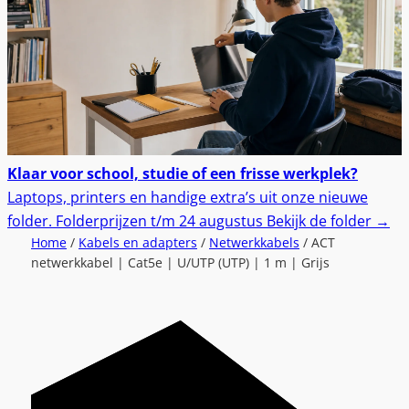
Klaar voor school, studie of een frisse werkplek?
Laptops, printers en handige extra’s uit onze nieuwe
folder.
Folderprijzen t/m 24 augustus
Bekijk de folder
→
Home
/
Kabels en adapters
/
Netwerkkabels
/ ACT
netwerkkabel | Cat5e | U/UTP (UTP) | 1 m | Grijs