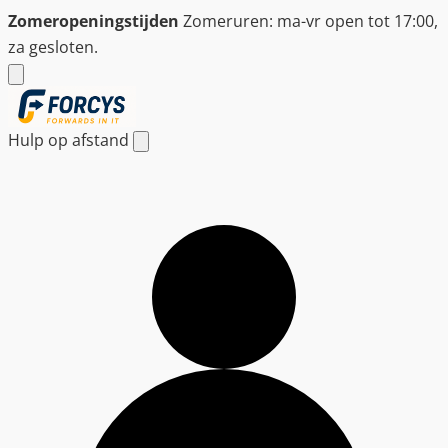
Ga
Zomeropeningstijden
Zomeruren: ma-vr open tot 17:00,
naar
za gesloten.
de
inhoud
Hulp op afstand