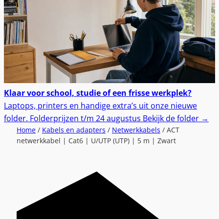
Klaar voor school, studie of een frisse werkplek?
Laptops, printers en handige extra’s uit onze nieuwe
folder.
Folderprijzen t/m 24 augustus
Bekijk de folder
→
Home
/
Kabels en adapters
/
Netwerkkabels
/ ACT
netwerkkabel | Cat6 | U/UTP (UTP) | 5 m | Zwart