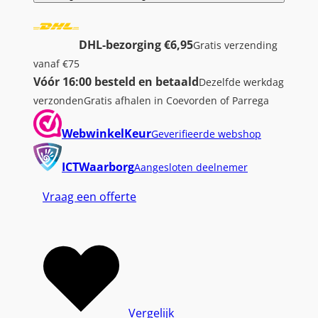
T
n
DHL-bezorging €6,95
Gratis verzending
e
vanaf €75
t
Vóór 16:00 besteld en betaald
Dezelfde werkdag
w
verzonden
Gratis afhalen in Coevorden of Parrega
e
r
WebwinkelKeur
Geverifieerde webshop
k
k
ICTWaarborg
Aangesloten deelnemer
a
Vraag een offerte
b
e
l
|
C
a
t
Vergelijk