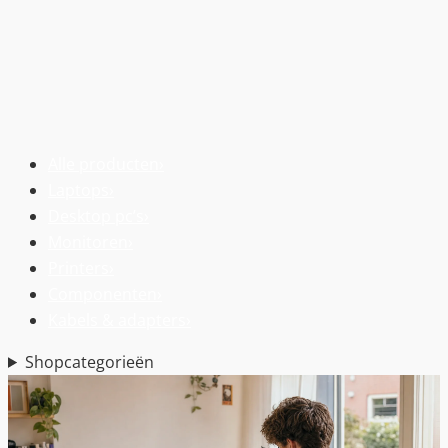
Alle producten
›
Laptops
›
Desktop pc’s
›
Monitoren
›
Printers
›
Componenten
›
Kabels & adapters
›
Shopcategorieën