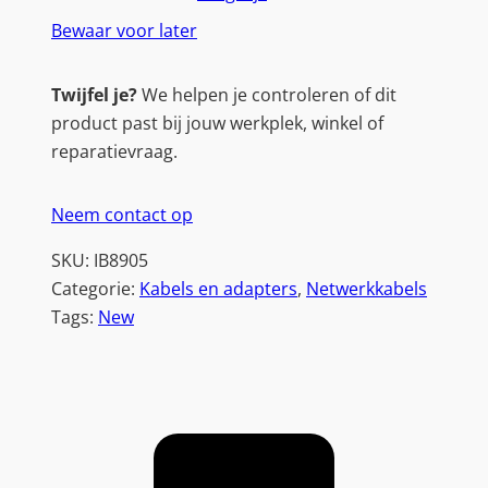
6
Bewaar voor later
|
U
Twijfel je?
We helpen je controleren of dit
/
product past bij jouw werkplek, winkel of
U
reparatievraag.
T
P
Neem contact op
(
U
SKU:
IB8905
T
Categorie:
Kabels en adapters
, 
Netwerkkabels
P
Tags:
New
)
|
5
m
|
Z