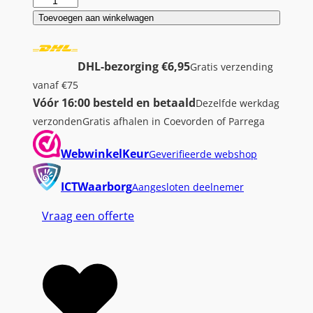
A
S
Toevoegen aan winkelwagen
U
S
DHL-bezorging €6,95
Gratis verzending
A
vanaf €75
l
Vóór 16:00 besteld en betaald
Dezelfde werkdag
l
verzonden
Gratis afhalen in Coevorden of Parrega
-
i
WebwinkelKeur
Geverifieerde webshop
n
-
ICTWaarborg
Aangesloten deelnemer
O
Vraag een offerte
n
e
M
3
4
0