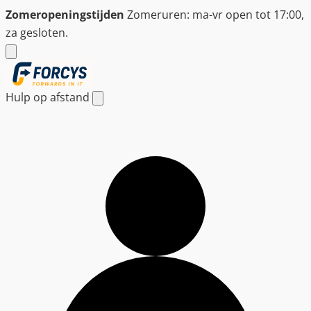
Ga
Zomeropeningstijden
Zomeruren: ma-vr open tot 17:00,
naar
za gesloten.
de
inhoud
Hulp op afstand