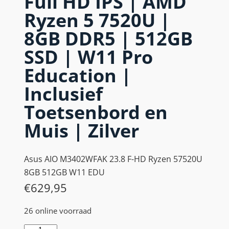
Full HD IPS | AMD
Ryzen 5 7520U |
8GB DDR5 | 512GB
SSD | W11 Pro
Education |
Inclusief
Toetsenbord en
Muis | Zilver
Asus AIO M3402WFAK 23.8 F-HD Ryzen 57520U
8GB 512GB W11 EDU
€
629,95
26 online voorraad