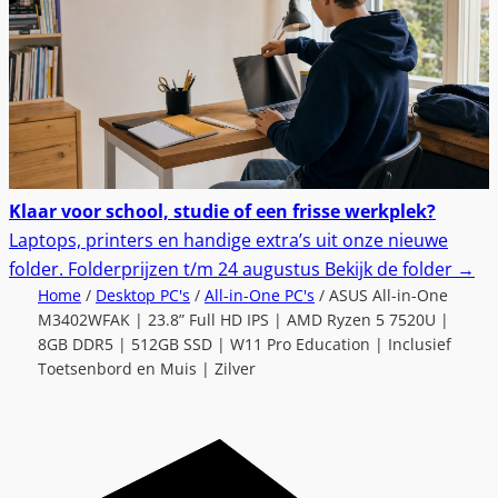
Klaar voor school, studie of een frisse werkplek?
Laptops, printers en handige extra’s uit onze nieuwe
folder.
Folderprijzen t/m 24 augustus
Bekijk de folder
→
Home
/
Desktop PC's
/
All-in-One PC's
/ ASUS All-in-One
M3402WFAK | 23.8” Full HD IPS | AMD Ryzen 5 7520U |
8GB DDR5 | 512GB SSD | W11 Pro Education | Inclusief
Toetsenbord en Muis | Zilver