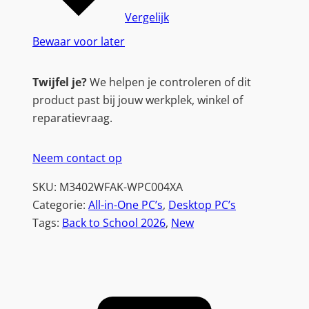
2
Vergelijk
W
Bewaar voor later
F
A
Twijfel je?
We helpen je controleren of dit
K
product past bij jouw werkplek, winkel of
|
reparatievraag.
2
3
Neem contact op
.
8
SKU:
M3402WFAK-WPC004XA
'
Categorie:
All-in-One PC’s
, 
Desktop PC’s
'
Tags:
Back to School 2026
, 
New
F
u
l
l
H