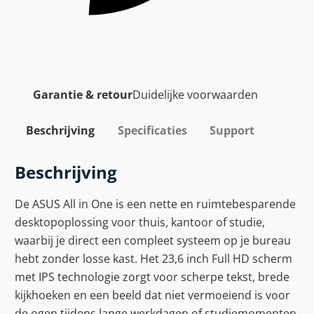
a
a
n
t
a
Garantie & retour
Duidelijke voorwaarden
l
Beschrijving
Specificaties
Support
Beschrijving
De ASUS All in One is een nette en ruimtebesparende
desktopoplossing voor thuis, kantoor of studie,
waarbij je direct een compleet systeem op je bureau
hebt zonder losse kast. Het 23,6 inch Full HD scherm
met IPS technologie zorgt voor scherpe tekst, brede
kijkhoeken en een beeld dat niet vermoeiend is voor
de ogen tijdens lange werkdagen of studiemomenten,