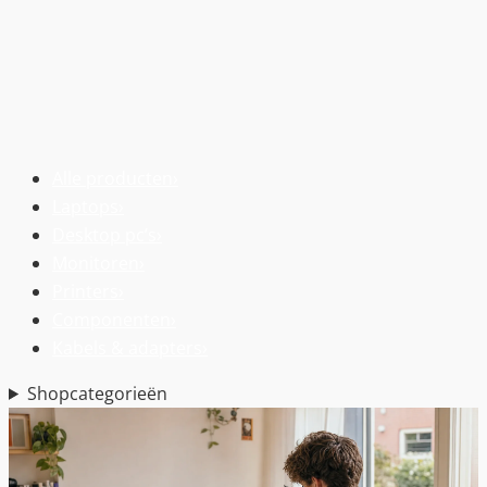
Alle producten
›
Laptops
›
Desktop pc’s
›
Monitoren
›
Printers
›
Componenten
›
Kabels & adapters
›
Shopcategorieën