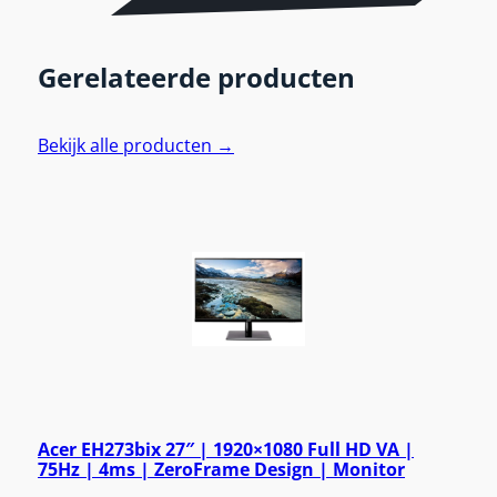
Gerelateerde producten
Bekijk alle producten →
Acer EH273bix 27″ | 1920×1080 Full HD VA |
75Hz | 4ms | ZeroFrame Design | Monitor