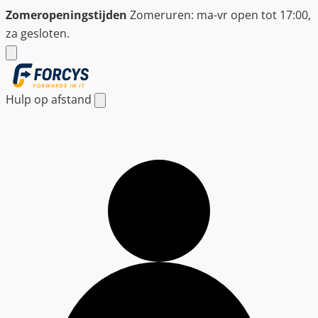
Ga
Zomeropeningstijden
Zomeruren: ma-vr open tot 17:00,
naar
za gesloten.
de
inhoud
Hulp op afstand