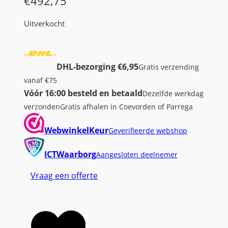
€
492,75
Uitverkocht
DHL-bezorging €6,95
Gratis verzending
vanaf €75
Vóór 16:00 besteld en betaald
Dezelfde werkdag
verzonden
Gratis afhalen in Coevorden of Parrega
WebwinkelKeur
Geverifieerde webshop
ICTWaarborg
Aangesloten deelnemer
Vraag een offerte