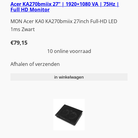
Acer KA270bmiix 27” | 1920×1080 VA | 75Hz |
Full HD Monitor
MON Acer KA0 KA270bmiix 27inch Full-HD LED
1ms Zwart
€
79,15
10 online voorraad
Afhalen of verzenden
in winkelwagen