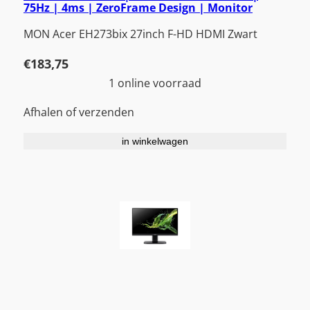
75Hz | 4ms | ZeroFrame Design | Monitor
MON Acer EH273bix 27inch F-HD HDMI Zwart
€
183,75
1 online voorraad
Afhalen of verzenden
in winkelwagen