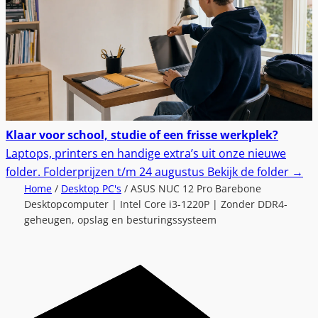
Klaar voor school, studie of een frisse werkplek?
Laptops, printers en handige extra’s uit onze nieuwe
folder.
Folderprijzen t/m 24 augustus
Bekijk de folder
→
Home
/
Desktop PC's
/ ASUS NUC 12 Pro Barebone
Desktopcomputer | Intel Core i3-1220P | Zonder DDR4-
geheugen, opslag en besturingssysteem