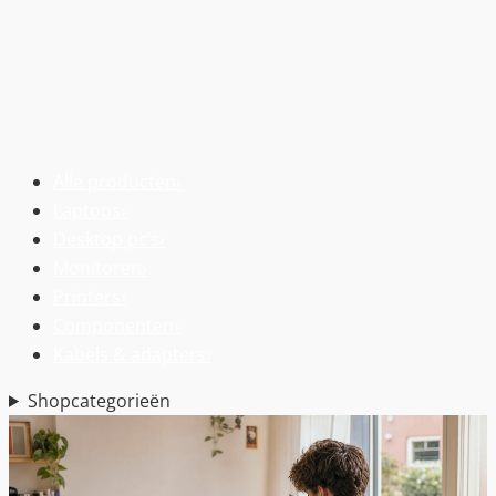
Alle producten
›
Laptops
›
Desktop pc’s
›
Monitoren
›
Printers
›
Componenten
›
Kabels & adapters
›
Shopcategorieën