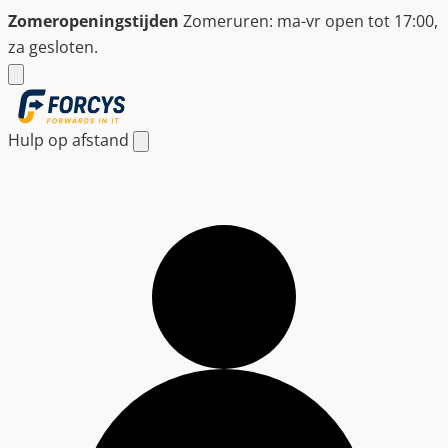
Ga
Zomeropeningstijden
Zomeruren: ma-vr open tot 17:00,
naar
za gesloten.
de
inhoud
Hulp op afstand