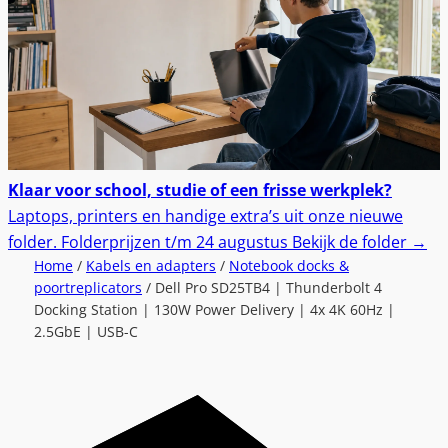
Klaar voor school, studie of een frisse werkplek?
Laptops, printers en handige extra’s uit onze nieuwe
folder.
Folderprijzen t/m 24 augustus
Bekijk de folder
→
Home
/
Kabels en adapters
/
Notebook docks &
poortreplicators
/ Dell Pro SD25TB4 | Thunderbolt 4
Docking Station | 130W Power Delivery | 4x 4K 60Hz |
2.5GbE | USB-C