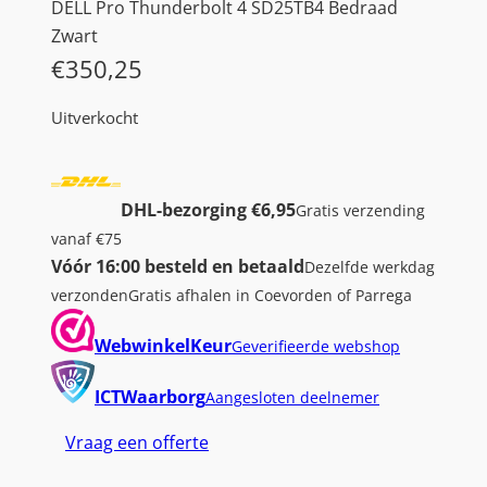
DELL Pro Thunderbolt 4 SD25TB4 Bedraad
Zwart
€
350,25
Uitverkocht
DHL-bezorging €6,95
Gratis verzending
vanaf €75
Vóór 16:00 besteld en betaald
Dezelfde werkdag
verzonden
Gratis afhalen in Coevorden of Parrega
WebwinkelKeur
Geverifieerde webshop
ICTWaarborg
Aangesloten deelnemer
Vraag een offerte