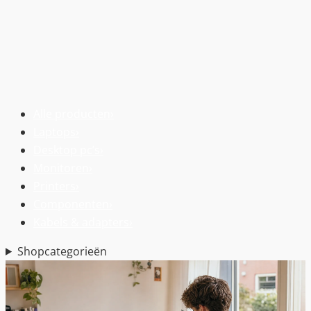
Alle producten
›
Laptops
›
Desktop pc’s
›
Monitoren
›
Printers
›
Componenten
›
Kabels & adapters
›
Shopcategorieën