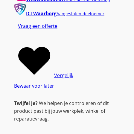
a
S
ICTWaarborg
Aangesloten deelnemer
h
a
Vraag een offerte
r
p
U
2
7
2
Vergelijk
5
Bewaar voor later
Q
E
Twijfel je?
We helpen je controleren of dit
|
product past bij jouw werkplek, winkel of
2
reparatievraag.
7
″