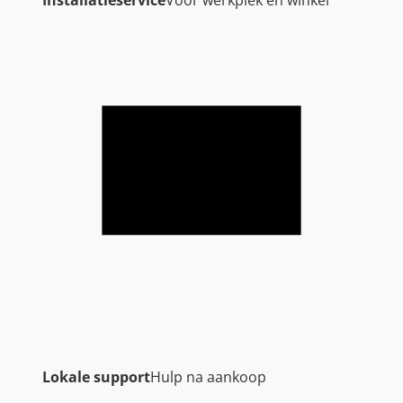
t
a
l
Lokale support
Hulp na aankoop