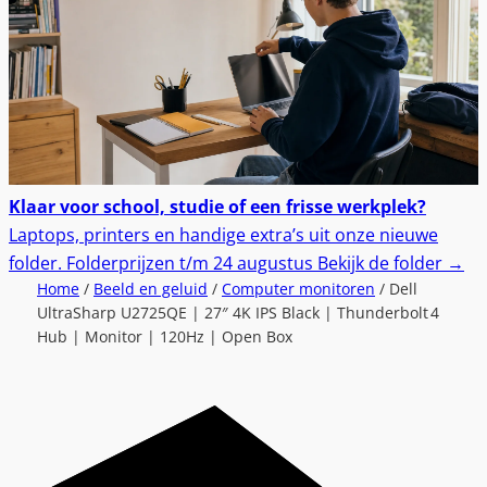
Klaar voor school, studie of een frisse werkplek?
Laptops, printers en handige extra’s uit onze nieuwe
folder.
Folderprijzen t/m 24 augustus
Bekijk de folder
→
Home
/
Beeld en geluid
/
Computer monitoren
/ Dell
UltraSharp U2725QE | 27″ 4K IPS Black | Thunderbolt 4
Hub | Monitor | 120Hz | Open Box