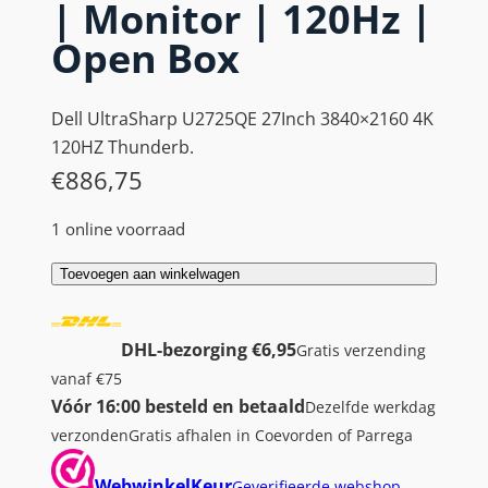
| Monitor | 120Hz |
Open Box
Dell UltraSharp U2725QE 27Inch 3840×2160 4K
120HZ Thunderb.
€
886,75
1 online voorraad
D
Toevoegen aan winkelwagen
e
l
DHL-bezorging €6,95
Gratis verzending
l
vanaf €75
U
Vóór 16:00 besteld en betaald
Dezelfde werkdag
l
verzonden
Gratis afhalen in Coevorden of Parrega
t
r
WebwinkelKeur
Geverifieerde webshop