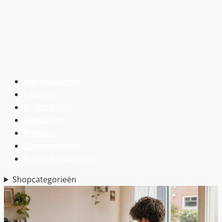
Alle producten
›
Laptops
›
Desktop pc’s
›
Monitoren
›
Printers
›
Componenten
›
Kabels & adapters
›
Shopcategorieën