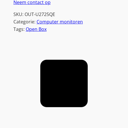
4
Neem contact op
K
SKU:
OUT-U2725QE
I
Categorie:
Computer monitoren
P
Tags:
Open Box
S
B
l
a
c
k
|
T
h
u
n
d
e
r