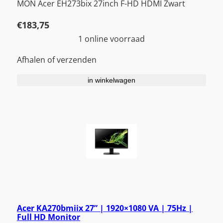
MON Acer EH273bix 27inch F-HD HDMI Zwart
€
183,75
1 online voorraad
Afhalen of verzenden
in winkelwagen
Acer KA270bmiix 27” | 1920×1080 VA | 75Hz |
Full HD Monitor