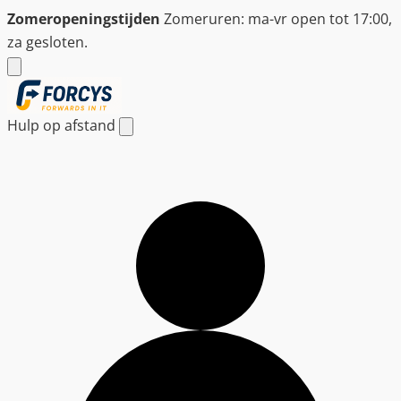
Ga
Zomeropeningstijden
Zomeruren: ma-vr open tot 17:00,
naar
za gesloten.
de
inhoud
Hulp op afstand