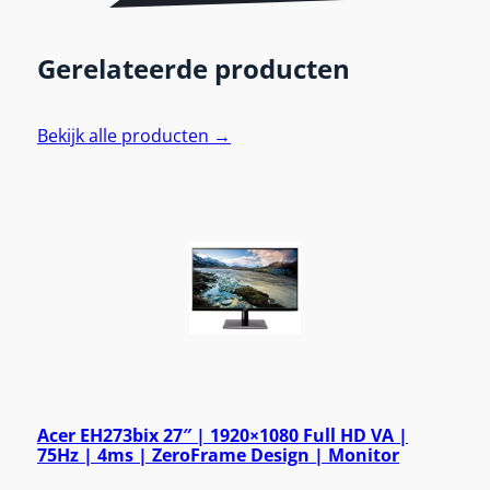
Gerelateerde producten
Bekijk alle producten →
Acer EH273bix 27″ | 1920×1080 Full HD VA |
75Hz | 4ms | ZeroFrame Design | Monitor