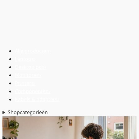
Alle producten
›
Laptops
›
Desktop pc’s
›
Monitoren
›
Printers
›
Componenten
›
Kabels & adapters
›
Shopcategorieën