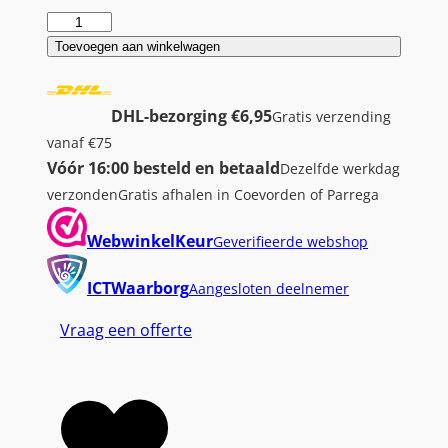
F
u
Toevoegen aan winkelwagen
j
i
DHL-bezorging €6,95
Gratis verzending
t
vanaf €75
s
Vóór 16:00 besteld en betaald
Dezelfde werkdag
u
verzonden
Gratis afhalen in Coevorden of Parrega
E
s
WebwinkelKeur
Geverifieerde webshop
p
r
ICTWaarborg
Aangesloten deelnemer
i
Vraag een offerte
m
o
E
9
2