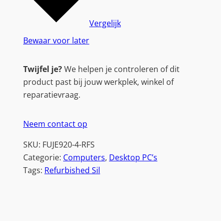
0
|
Vergelijk
I
Bewaar voor later
n
t
Twijfel je?
We helpen je controleren of dit
e
product past bij jouw werkplek, winkel of
l
reparatievraag.
C
o
Neem contact op
r
e
SKU:
FUJE920-4-RFS
i
Categorie:
Computers
, 
Desktop PC’s
5
Tags:
Refurbished Sil
-
4
5
7