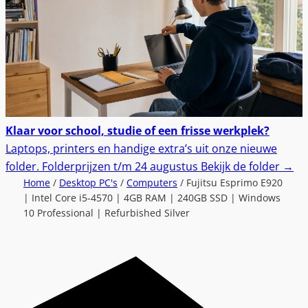
Klaar voor school, studie of een frisse werkplek?
Laptops, printers en handige extra’s uit onze nieuwe
folder.
Folderprijzen t/m 24 augustus
Bekijk de folder
→
Home
/
Desktop PC's
/
Computers
/ Fujitsu Esprimo E920
| Intel Core i5-4570 | 4GB RAM | 240GB SSD | Windows
10 Professional | Refurbished Silver