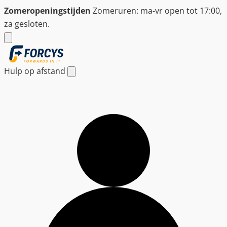
Ga
Zomeropeningstijden
Zomeruren: ma-vr open tot 17:00,
naar
za gesloten.
de
inhoud
Hulp op afstand