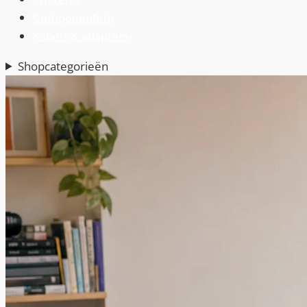
Componenten
›
Kabels & adapters
›
Shopcategorieën