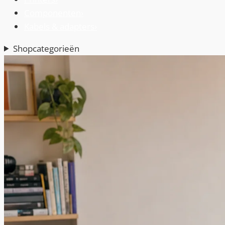
Componenten
›
Kabels & adapters
›
Shopcategorieën