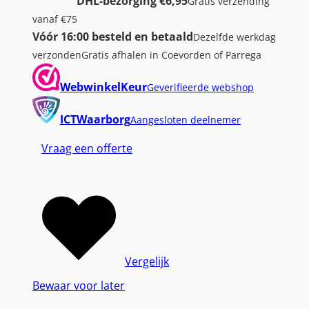
DHL-bezorging €6,95
Gratis verzending
vanaf €75
Vóór 16:00 besteld en betaald
Dezelfde werkdag
verzonden
Gratis afhalen in Coevorden of Parrega
WebwinkelKeur
Geverifieerde webshop
ICTWaarborg
Aangesloten deelnemer
Vraag een offerte
Vergelijk
Bewaar voor later