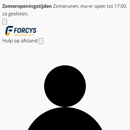
Ga
Zomeropeningstijden
Zomeruren: ma-vr open tot 17:00,
naar
za gesloten.
de
inhoud
Hulp op afstand