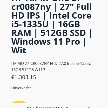
cr0087ny | 27” Full
HD IPS | Intel Core
i5-1335U | 16GB
RAM | 512GB SSD |
Windows 11 Pro |
Wit
HP AIO 27-CR0087NY FHD 27.0 Inch I5-1335U
16GB 512GB W11P
€
1.303,15
Uitverkocht