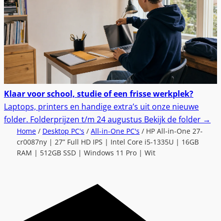
Klaar voor school, studie of een frisse werkplek?
Laptops, printers en handige extra’s uit onze nieuwe
folder.
Folderprijzen t/m 24 augustus
Bekijk de folder
→
Home
/
Desktop PC's
/
All-in-One PC's
/ HP All-in-One 27-
cr0087ny | 27” Full HD IPS | Intel Core i5-1335U | 16GB
RAM | 512GB SSD | Windows 11 Pro | Wit