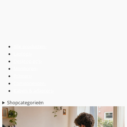
Alle producten
›
Laptops
›
Desktop pc’s
›
Monitoren
›
Printers
›
Componenten
›
Kabels & adapters
›
Shopcategorieën