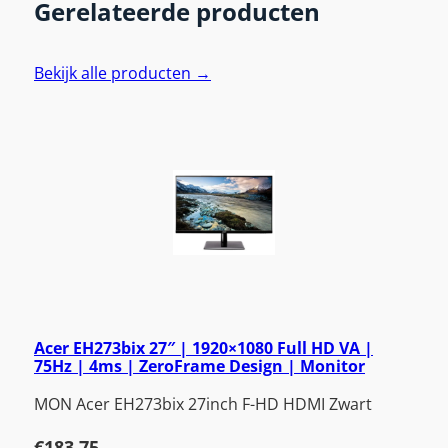
Gerelateerde producten
Bekijk alle producten →
Acer EH273bix 27″ | 1920×1080 Full HD VA |
75Hz | 4ms | ZeroFrame Design | Monitor
MON Acer EH273bix 27inch F-HD HDMI Zwart
€
183,75