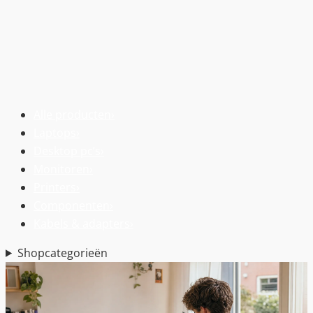
Alle producten
›
Laptops
›
Desktop pc’s
›
Monitoren
›
Printers
›
Componenten
›
Kabels & adapters
›
Shopcategorieën