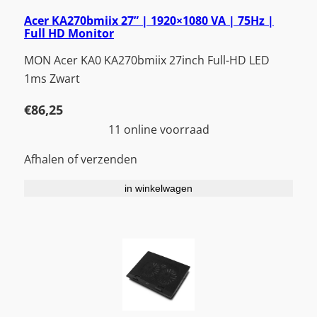
Acer KA270bmiix 27” | 1920×1080 VA | 75Hz |
Full HD Monitor
MON Acer KA0 KA270bmiix 27inch Full-HD LED
1ms Zwart
€
86,25
11 online voorraad
Afhalen of verzenden
in winkelwagen