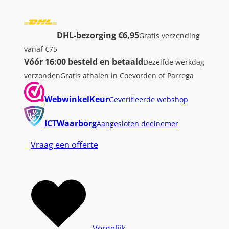
DHL-bezorging €6,95
Gratis verzending
vanaf €75
Vóór 16:00 besteld en betaald
Dezelfde werkdag
verzonden
Gratis afhalen in Coevorden of Parrega
WebwinkelKeur
Geverifieerde webshop
ICTWaarborg
Aangesloten deelnemer
Vraag een offerte
Vergelijk