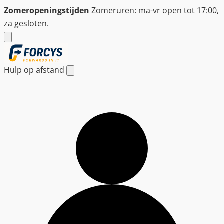
Ga
Zomeropeningstijden
Zomeruren: ma-vr open tot 17:00,
naar
za gesloten.
de
inhoud
Hulp op afstand