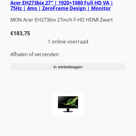
Acer EH273bix 27″ | 1920×1080 Full HD VA |
75Hz | 4ms | ZeroFrame Design | Monitor
MON Acer EH273bix 27inch F-HD HDMI Zwart
€
183,75
1 online voorraad
Afhalen of verzenden
in winkelwagen