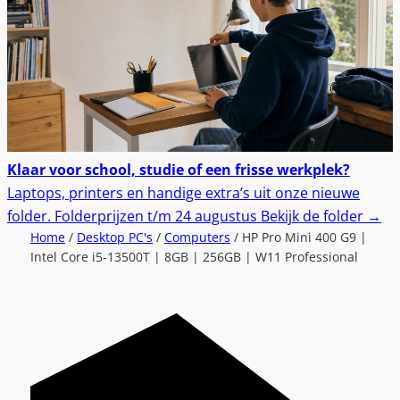
Klaar voor school, studie of een frisse werkplek?
Laptops, printers en handige extra’s uit onze nieuwe
folder.
Folderprijzen t/m 24 augustus
Bekijk de folder
→
Home
/
Desktop PC's
/
Computers
/ HP Pro Mini 400 G9 |
Intel Core i5-13500T | 8GB | 256GB | W11 Professional