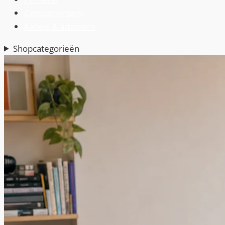
Componenten
›
Kabels & adapters
›
Shopcategorieën