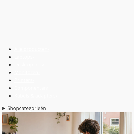
Alle producten
›
Laptops
›
Desktop pc’s
›
Monitoren
›
Printers
›
Componenten
›
Kabels & adapters
›
Shopcategorieën