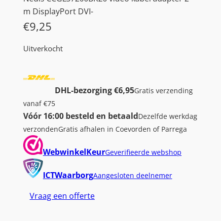
m DisplayPort DVI-
€
9,25
Uitverkocht
DHL-bezorging €6,95
Gratis verzending
vanaf €75
Vóór 16:00 besteld en betaald
Dezelfde werkdag
verzonden
Gratis afhalen in Coevorden of Parrega
WebwinkelKeur
Geverifieerde webshop
ICTWaarborg
Aangesloten deelnemer
Vraag een offerte