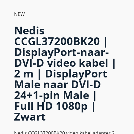
NEW
Nedis
CCGL37200BK20 |
DisplayPort-naar-
DVI-D video kabel |
2 m | DisplayPort
Male naar DVI-D
24+1-pin Male |
Full HD 1080p |
Zwart
Nedis CCGL37200BK20 video kabel adapter 2