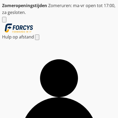
Ga
Zomeropeningstijden
Zomeruren: ma-vr open tot 17:00,
naar
za gesloten.
de
inhoud
Hulp op afstand