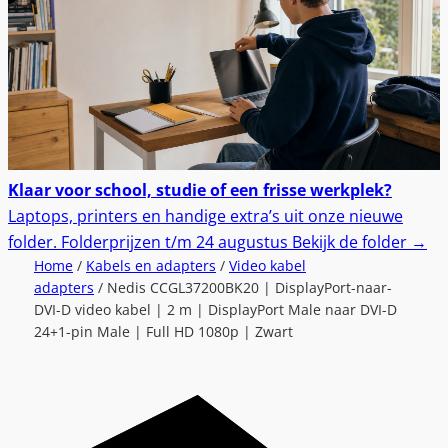
Klaar voor school, studie of een frisse werkplek?
Laptops, printers en handige extra’s uit onze nieuwe
folder.
Folderprijzen t/m 24 augustus
Bekijk de folder
→
Home
/
Kabels en adapters
/
Video kabel
adapters
/ Nedis CCGL37200BK20 | DisplayPort-naar-
DVI-D video kabel | 2 m | DisplayPort Male naar DVI-D
24+1-pin Male | Full HD 1080p | Zwart