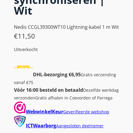
Wit
Nedis CCGL39300WT10 Lightning-kabel 1 m Wit
€
11,50
Uitverkocht
DHL-bezorging €6,95
Gratis verzending
vanaf €75
Vóór 16:00 besteld en betaald
Dezelfde werkdag
verzonden
Gratis afhalen in Coevorden of Parrega
WebwinkelKeur
Geverifieerde webshop
ICTWaarborg
Aangesloten deelnemer