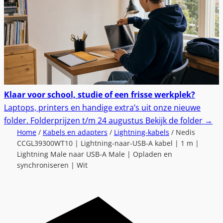
Klaar voor school, studie of een frisse werkplek?
Laptops, printers en handige extra’s uit onze nieuwe
folder.
Folderprijzen t/m 24 augustus
Bekijk de folder
→
Home
/
Kabels en adapters
/
Lightning-kabels
/ Nedis
CCGL39300WT10 | Lightning-naar-USB-A kabel | 1 m |
Lightning Male naar USB-A Male | Opladen en
synchroniseren | Wit