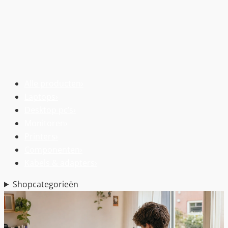
Alle producten
›
Laptops
›
Desktop pc’s
›
Monitoren
›
Printers
›
Componenten
›
Kabels & adapters
›
Shopcategorieën