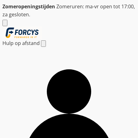
Ga
Zomeropeningstijden
Zomeruren: ma-vr open tot 17:00,
naar
za gesloten.
de
inhoud
Hulp op afstand