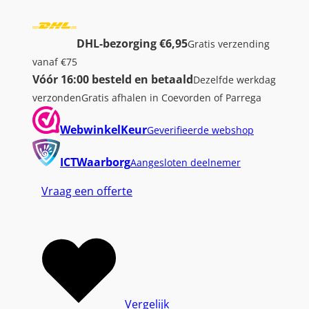
DHL-bezorging €6,95
Gratis verzending
vanaf €75
Vóór 16:00 besteld en betaald
Dezelfde werkdag
verzonden
Gratis afhalen in Coevorden of Parrega
WebwinkelKeur
Geverifieerde webshop
ICTWaarborg
Aangesloten deelnemer
Vraag een offerte
Vergelijk