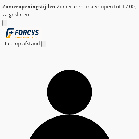
Ga
Zomeropeningstijden
Zomeruren: ma-vr open tot 17:00,
naar
za gesloten.
de
inhoud
Hulp op afstand