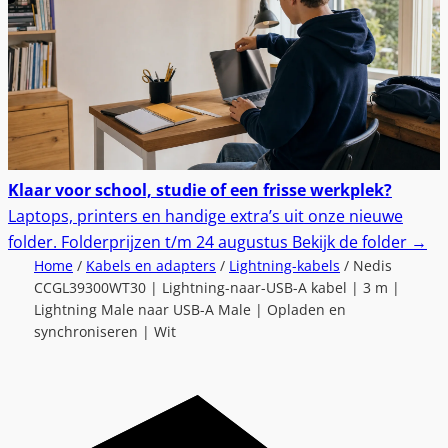
Klaar voor school, studie of een frisse werkplek?
Laptops, printers en handige extra’s uit onze nieuwe
folder.
Folderprijzen t/m 24 augustus
Bekijk de folder
→
Home
/
Kabels en adapters
/
Lightning-kabels
/ Nedis
CCGL39300WT30 | Lightning-naar-USB-A kabel | 3 m |
Lightning Male naar USB-A Male | Opladen en
synchroniseren | Wit