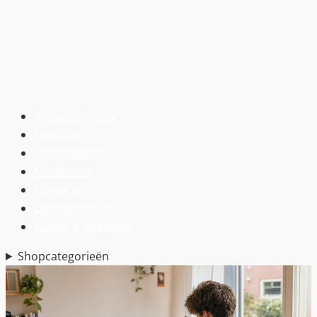
Alle producten
›
Laptops
›
Desktop pc’s
›
Monitoren
›
Printers
›
Componenten
›
Kabels & adapters
›
Shopcategorieën