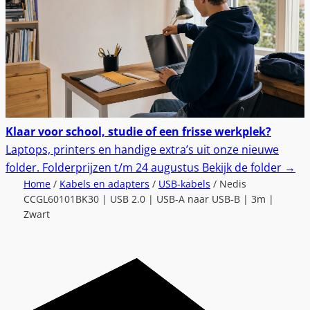
Klaar voor school, studie of een frisse werkplek?
Laptops, printers en handige extra’s uit onze nieuwe
folder.
Folderprijzen t/m 24 augustus
Bekijk de folder
→
Home
/
Kabels en adapters
/
USB-kabels
/ Nedis
CCGL60101BK30 | USB 2.0 | USB-A naar USB-B | 3m |
Zwart