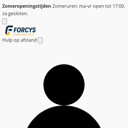
Ga
Zomeropeningstijden
Zomeruren: ma-vr open tot 17:00,
naar
za gesloten.
de
inhoud
Hulp op afstand