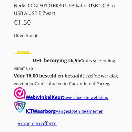
Nedis CCGL60101BK30 USB-kabel USB 2.0 3 m
USB A USB B Zwart
€
1,50
Uitverkocht
DHL-bezorging €6,95
Gratis verzending
vanaf €75
Vóór 16:00 besteld en betaald
Dezelfde werkdag
verzonden
Gratis afhalen in Coevorden of Parrega
WebwinkelKeur
Geverifieerde webshop
ICTWaarborg
Aangesloten deelnemer
Vraag een offerte