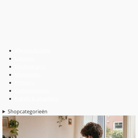
Alle producten
›
Laptops
›
Desktop pc’s
›
Monitoren
›
Printers
›
Componenten
›
Kabels & adapters
›
Shopcategorieën