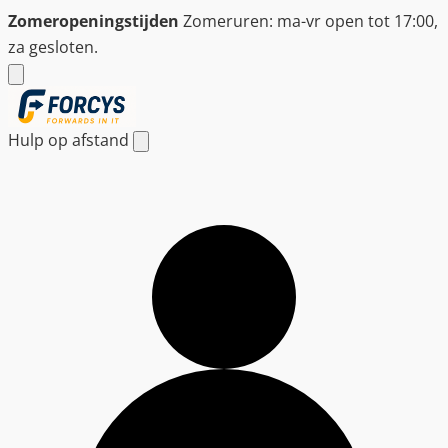
Ga
Zomeropeningstijden
Zomeruren: ma-vr open tot 17:00,
naar
za gesloten.
de
inhoud
Hulp op afstand