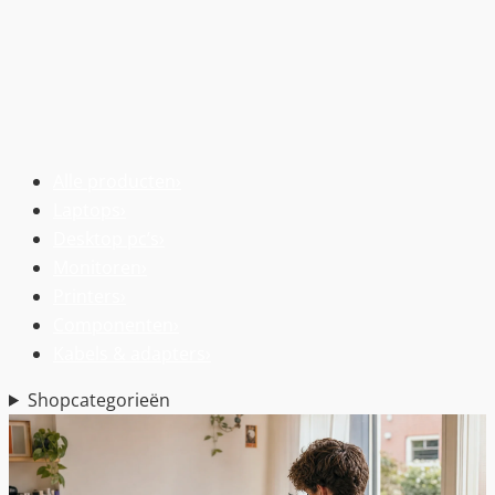
Alle producten
›
Laptops
›
Desktop pc’s
›
Monitoren
›
Printers
›
Componenten
›
Kabels & adapters
›
Shopcategorieën