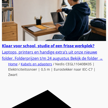
Klaar voor school, studie of een frisse werkplek?
Laptops, printers en handige extra’s uit onze nieuwe
folder.
Folderprijzen t/m 24 augustus
Bekijk de folder
→
Home
/
Kabels en adapters
/ Nedis CEGL11040BK05 |
Elektriciteitssnoer | 0,5 m | Eurostekker naar IEC-C7 |
Zwart