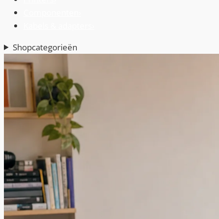
Componenten
›
Kabels & adapters
›
Shopcategorieën