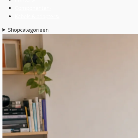
Componenten
›
Kabels & adapters
›
Shopcategorieën