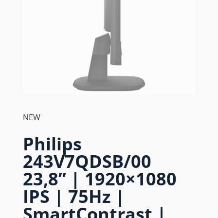
NEW
Philips
243V7QDSB/00
23,8” | 1920×1080
IPS | 75Hz |
SmartContrast |