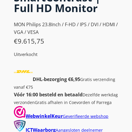
Full HD Monitor
MON Philips 23.8Inch / F-HD / IPS / DVI / HDMI /
VGA / VESA
€
9.615,75
Uitverkocht
DHL-bezorging €6,95
Gratis verzending
vanaf €75
Vóór 16:00 besteld en betaald
Dezelfde werkdag
verzonden
Gratis afhalen in Coevorden of Parrega
WebwinkelKeur
Geverifieerde webshop
ICTWaarborg
Aangesloten deelnemer