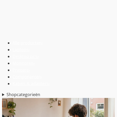
Alle producten
›
Laptops
›
Desktop pc’s
›
Monitoren
›
Printers
›
Componenten
›
Kabels & adapters
›
Shopcategorieën