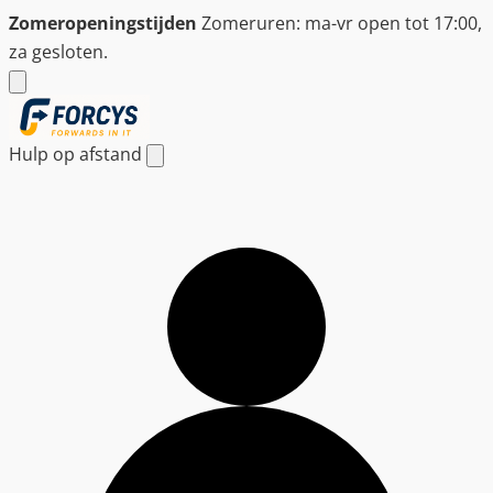
Ga
Zomeropeningstijden
Zomeruren: ma-vr open tot 17:00,
naar
za gesloten.
de
inhoud
Hulp op afstand