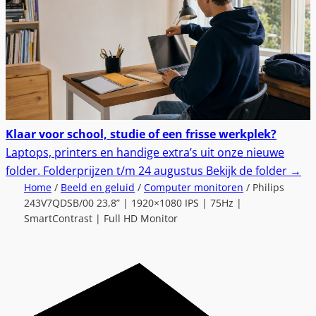
Klaar voor school, studie of een frisse werkplek?
Laptops, printers en handige extra’s uit onze nieuwe
folder.
Folderprijzen t/m 24 augustus
Bekijk de folder
→
Home
/
Beeld en geluid
/
Computer monitoren
/ Philips
243V7QDSB/00 23,8” | 1920×1080 IPS | 75Hz |
SmartContrast | Full HD Monitor