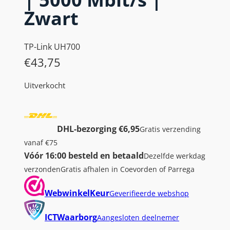
Zwart
TP-Link UH700
€
43,75
Uitverkocht
DHL-bezorging €6,95
Gratis verzending
vanaf €75
Vóór 16:00 besteld en betaald
Dezelfde werkdag
verzonden
Gratis afhalen in Coevorden of Parrega
WebwinkelKeur
Geverifieerde webshop
ICTWaarborg
Aangesloten deelnemer