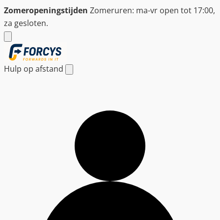
Ga
Zomeropeningstijden
Zomeruren: ma-vr open tot 17:00,
naar
za gesloten.
de
inhoud
Hulp op afstand