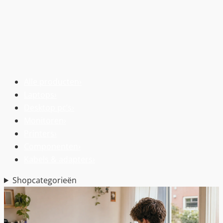
Alle producten
›
Laptops
›
Desktop pc’s
›
Monitoren
›
Printers
›
Componenten
›
Kabels & adapters
›
Shopcategorieën