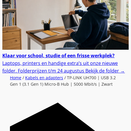
Klaar voor school, studie of een frisse werkplek?
Laptops, printers en handige extra’s uit onze nieuwe
folder.
Folderprijzen t/m 24 augustus
Bekijk de folder
→
Home
/
Kabels en adapters
/ TP-LINK UH700 | USB 3.2
Gen 1 (3.1 Gen 1) Micro-B Hub | 5000 Mbit/s | Zwart