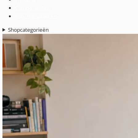
Componenten
›
Kabels & adapters
›
Shopcategorieën